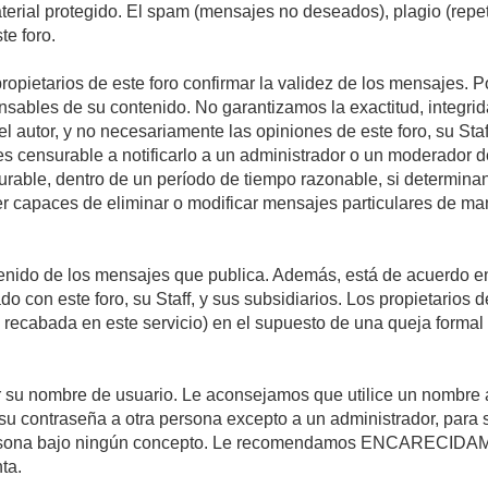
material protegido. El spam (mensajes no deseados), plagio (re
te foro.
propietarios de este foro confirmar la validez de los mensajes.
sables de su contenido. No garantizamos la exactitud, integrid
autor, y no necesariamente las opiniones de este foro, su Staff, 
censurable a notificarlo a un administrador o un moderador del 
urable, dentro de un período de tiempo razonable, si determina
r capaces de eliminar o modificar mensajes particulares de mane
nido de los mensajes que publica. Además, está de acuerdo en 
ado con este foro, su Staff, y sus subsidiarios. Los propietarios
a recabada en este servicio) en el supuesto de una queja forma
egir su nombre de usuario. Le aconsejamos que utilice un nombr
su contraseña a otra persona excepto a un administrador, para 
rsona bajo ningún concepto. Le recomendamos ENCARECIDAME
ta.