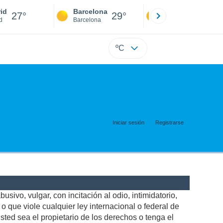
id
Barcelona
Sevilla
27°
29°
27°
d
Barcelona
Sevilla
ºC
Iniciar sesión
Registrarse
usivo, vulgar, con incitación al odio, intimidatorio,
 que viole cualquier ley internacional o federal de
ted sea el propietario de los derechos o tenga el