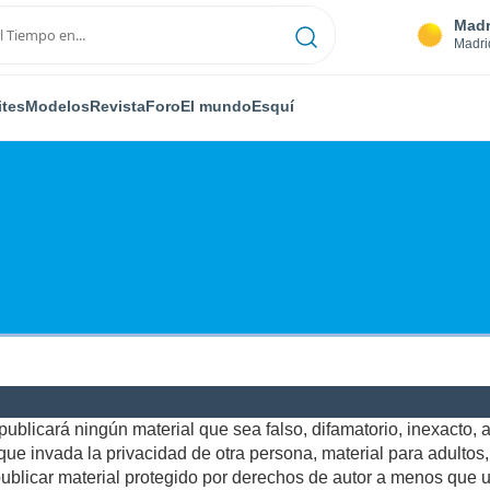
Madr
Madri
ites
Modelos
Revista
Foro
El mundo
Esquí
ublicará ningún material que sea falso, difamatorio, inexacto, ab
e invada la privacidad de otra persona, material para adultos, o
blicar material protegido por derechos de autor a menos que us