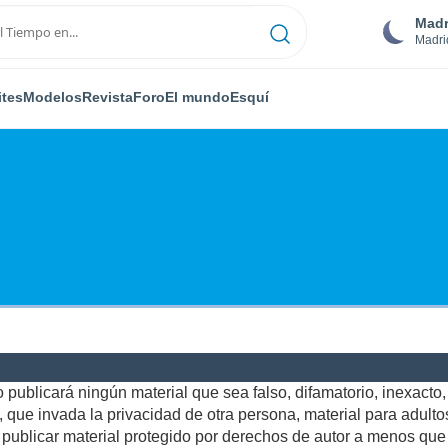
Madr
Madri
ites
Modelos
Revista
Foro
El mundo
Esquí
publicará ningún material que sea falso, difamatorio, inexacto, a
ue invada la privacidad de otra persona, material para adultos,
ublicar material protegido por derechos de autor a menos que u