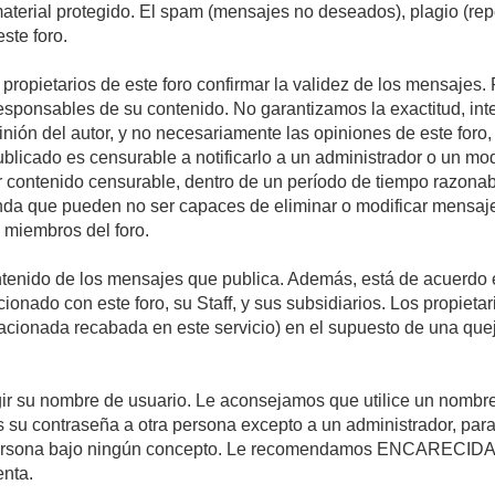
 material protegido. El spam (mensajes no deseados), plagio (r
ste foro.
s propietarios de este foro confirmar la validez de los mensaje
esponsables de su contenido. No garantizamos la exactitud, int
ón del autor, y no necesariamente las opiniones de este foro, su
licado es censurable a notificarlo a un administrador o un mode
ar contenido censurable, dentro de un período de tiempo razonab
enda que pueden no ser capaces de eliminar o modificar mensaje
s miembros del foro.
tenido de los mensajes que publica. Además, está de acuerdo e
acionado con este foro, su Staff, y sus subsidiarios. Los propiet
relacionada recabada en este servicio) en el supuesto de una qu
elegir su nombre de usuario. Le aconsejamos que utilice un nomb
s su contraseña a otra persona excepto a un administrador, para
ersona bajo ningún concepto. Le recomendamos ENCARECIDA
enta.