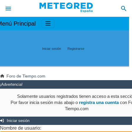
enú Principal
Iniciar sesión
Registrarse
Foro de Tiempo.com
¡Advertencia!
Solamente usuarios registrados tienen acceso a esta secci
Por favor inicia sesión más abajo o
registra una cuenta
con Fo
Tiempo.com
Iniciar sesión
Nombre de usuario: