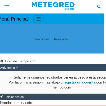
enú Principal
Iniciar sesión
Registrarse
Foro de Tiempo.com
¡Advertencia!
Solamente usuarios registrados tienen acceso a esta secci
Por favor inicia sesión más abajo o
registra una cuenta
con Fo
Tiempo.com
Iniciar sesión
Nombre de usuario: