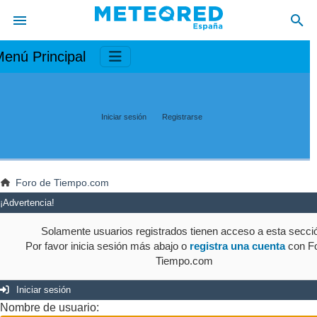
enú Principal
Iniciar sesión
Registrarse
Foro de Tiempo.com
¡Advertencia!
Solamente usuarios registrados tienen acceso a esta secci
Por favor inicia sesión más abajo o
registra una cuenta
con Fo
Tiempo.com
Iniciar sesión
Nombre de usuario: