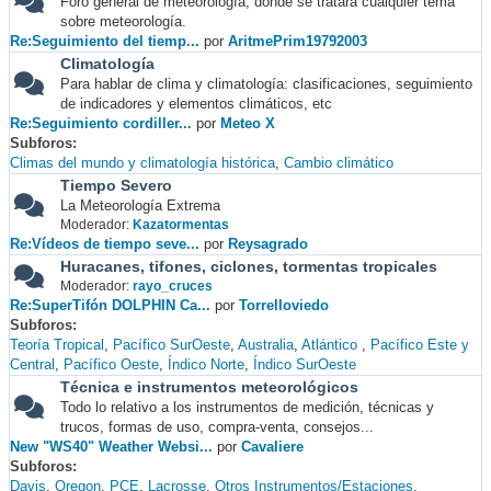
Foro general de meteorología, donde se tratará cualquier tema
sobre meteorología.
Re:Seguimiento del tiemp...
por
AritmePrim19792003
Climatología
Para hablar de clima y climatología: clasificaciones, seguimiento
de indicadores y elementos climáticos, etc
Re:Seguimiento cordiller...
por
Meteo X
Subforos
Climas del mundo y climatología histórica
Cambio climático
Tiempo Severo
La Meteorología Extrema
Moderador:
Kazatormentas
Re:Vídeos de tiempo seve...
por
Reysagrado
Huracanes, tifones, ciclones, tormentas tropicales
Moderador:
rayo_cruces
Re:SuperTifón DOLPHIN Ca...
por
Torrelloviedo
Subforos
Teoría Tropical
Pacífico SurOeste
Australia
Atlántico
Pacífico Este y
Central
Pacífico Oeste
Índico Norte
Índico SurOeste
Técnica e instrumentos meteorológicos
Todo lo relativo a los instrumentos de medición, técnicas y
trucos, formas de uso, compra-venta, consejos...
New "WS40" Weather Websi...
por
Cavaliere
Subforos
Davis
Oregon
PCE
Lacrosse
Otros Instrumentos/Estaciones