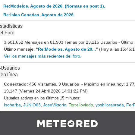
Re:Modelos. Agosto de 2026. (Normas en post 1).
Re:Islas Canarias. Agosto de 2026.
stadísticas
el Foro
3,601,652 Mensajes en 81,903 Temas por 23,215 Usuarios - Último 
Último mensaje:
"
Re:Modelos. Agosto de 20...
"
(
Hoy
a las 15:46:
Ver los mensajes más recientes del foro.
Usuarios
en línea
Conectado:
456 Visitantes, 9 Usuarios - Máximo en linea hoy:
1,77
19,147 (Viernes 24 Abril 2026 14:01:22 PM)
Usuarios activos en los últimos 15 minutos:
Isobarba
,
JUNIO63
,
JoseViktorio
,
Torrelloviedo
,
yoshilorabrada
,
FerP