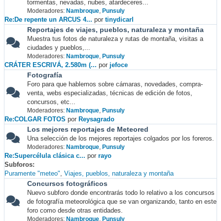
tormentas, nevadas, nubes, atardeceres...
Moderadores:
Nambroque
,
Punsuly
Re:De repente un ARCUS 4...
por
tinydicarl
Reportajes de viajes, pueblos, naturaleza y montaña
Muestra tus fotos de naturaleza y rutas de montaña, visitas a
ciudades y pueblos,...
Moderadores:
Nambroque
,
Punsuly
CRÁTER ESCRIVÁ, 2.580m (...
por
jefoce
Fotografía
Foro para que hablemos sobre cámaras, novedades, compra-
venta, webs especializadas, técnicas de edición de fotos,
concursos, etc...
Moderadores:
Nambroque
,
Punsuly
Re:COLGAR FOTOS
por
Reysagrado
Los mejores reportajes de Meteored
Una selección de los mejores reportajes colgados por los foreros.
Moderadores:
Nambroque
,
Punsuly
Re:Supercélula clásica c...
por
rayo
Subforos
Puramente "meteo"
Viajes, pueblos, naturaleza y montaña
Concursos fotográficos
Nuevo subforo donde encontrarás todo lo relativo a los concursos
de fotografía meteorológica que se van organizando, tanto en este
foro como desde otras entidades.
Moderadores:
Nambroque
,
Punsuly