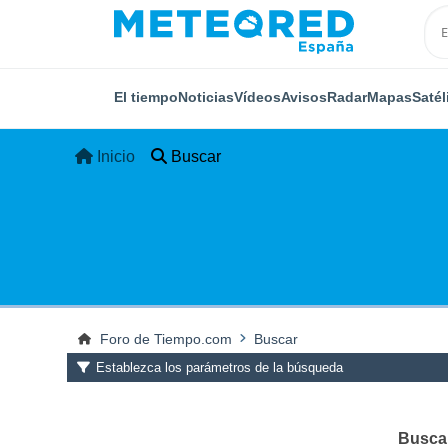
El tiempo
Noticias
Vídeos
Avisos
Radar
Mapas
Satél
Inicio
Buscar
Foro de Tiempo.com
Buscar
Establezca los parámetros de la búsqueda
Buscar