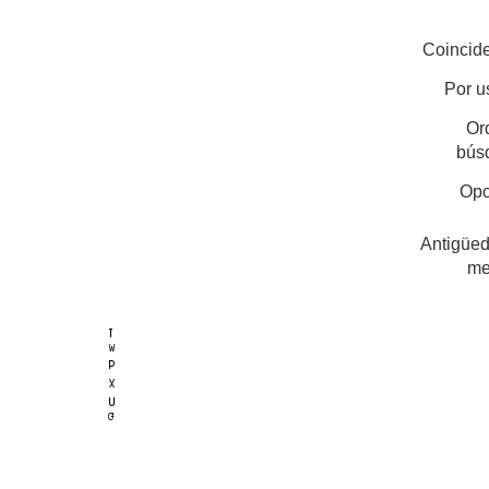
Coincide
Por u
Or
bús
Opc
Antigüed
me