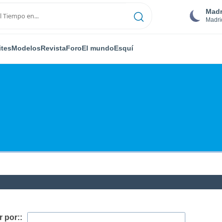
Madr
Madri
ites
Modelos
Revista
Foro
El mundo
Esquí
 por::