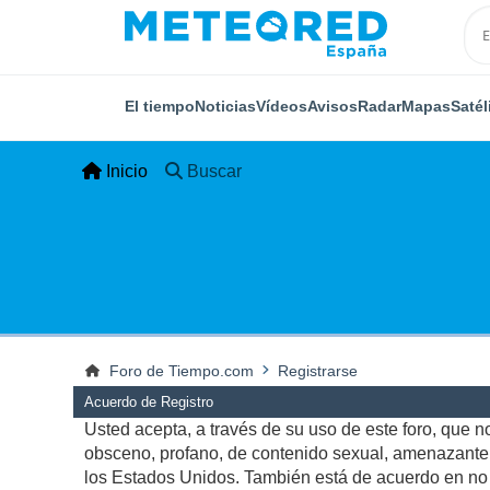
El tiempo
Noticias
Vídeos
Avisos
Radar
Mapas
Satél
Inicio
Buscar
Foro de Tiempo.com
Registrarse
Acuerdo de Registro
Usted acepta, a través de su uso de este foro, que no 
obsceno, profano, de contenido sexual, amenazante, q
los Estados Unidos. También está de acuerdo en no p