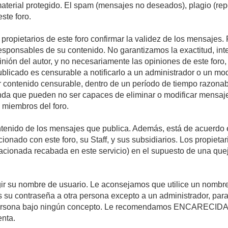
 material protegido. El spam (mensajes no deseados), plagio (r
ste foro.
s propietarios de este foro confirmar la validez de los mensaje
esponsables de su contenido. No garantizamos la exactitud, int
ón del autor, y no necesariamente las opiniones de este foro, su
licado es censurable a notificarlo a un administrador o un mode
ar contenido censurable, dentro de un período de tiempo razonab
enda que pueden no ser capaces de eliminar o modificar mensaje
s miembros del foro.
tenido de los mensajes que publica. Además, está de acuerdo e
acionado con este foro, su Staff, y sus subsidiarios. Los propiet
relacionada recabada en este servicio) en el supuesto de una qu
elegir su nombre de usuario. Le aconsejamos que utilice un nomb
s su contraseña a otra persona excepto a un administrador, para
ersona bajo ningún concepto. Le recomendamos ENCARECIDA
enta.