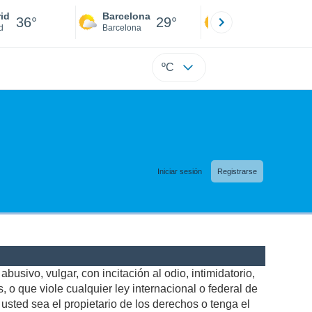
id
Barcelona
Sevilla
36°
29°
39°
d
Barcelona
Sevilla
ºC
Iniciar sesión
Registrarse
busivo, vulgar, con incitación al odio, intimidatorio,
 o que viole cualquier ley internacional o federal de
sted sea el propietario de los derechos o tenga el