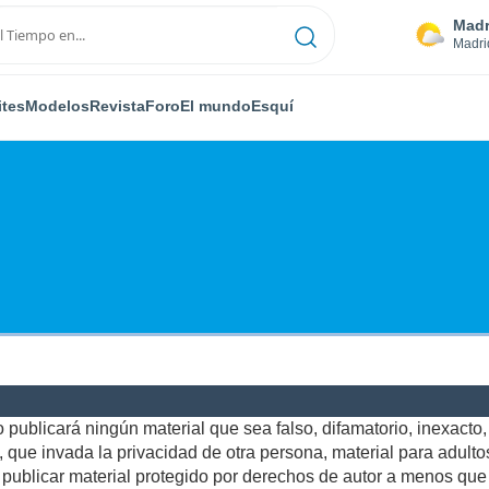
Madr
Madri
ites
Modelos
Revista
Foro
El mundo
Esquí
publicará ningún material que sea falso, difamatorio, inexacto, a
ue invada la privacidad de otra persona, material para adultos,
ublicar material protegido por derechos de autor a menos que u