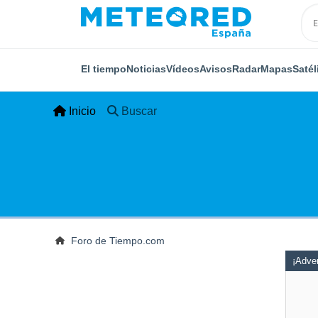
El tiempo
Noticias
Vídeos
Avisos
Radar
Mapas
Satél
Inicio
Buscar
Foro de Tiempo.com
¡Adver