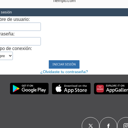
Tiempo.com
r sesión
re de usuario:
raseña:
po de conexión:
¿Olvidaste tu contraseña?