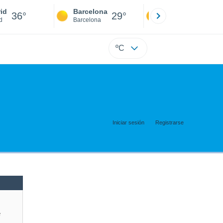
id
Barcelona
Sevilla
36°
29°
38°
d
Barcelona
Sevilla
ºC
Iniciar sesión
Registrarse
e