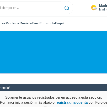
Madr
Madri
ites
Modelos
Revista
Foro
El mundo
Esquí
tencia!
Solamente usuarios registrados tienen acceso a esta sección.
Por favor inicia sesión más abajo o
registra una cuenta
con Foro d