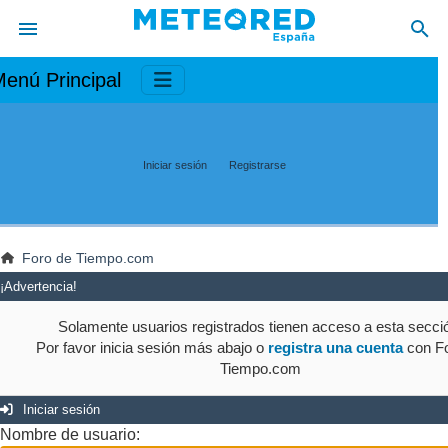
enú Principal
Iniciar sesión
Registrarse
Foro de Tiempo.com
¡Advertencia!
Solamente usuarios registrados tienen acceso a esta secci
Por favor inicia sesión más abajo o
registra una cuenta
con Fo
Tiempo.com
Iniciar sesión
Nombre de usuario: