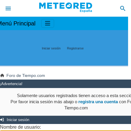
enú Principal
Iniciar sesión
Registrarse
Foro de Tiempo.com
¡Advertencia!
Solamente usuarios registrados tienen acceso a esta secci
Por favor inicia sesión más abajo o
registra una cuenta
con Fo
Tiempo.com
Iniciar sesión
Nombre de usuario: