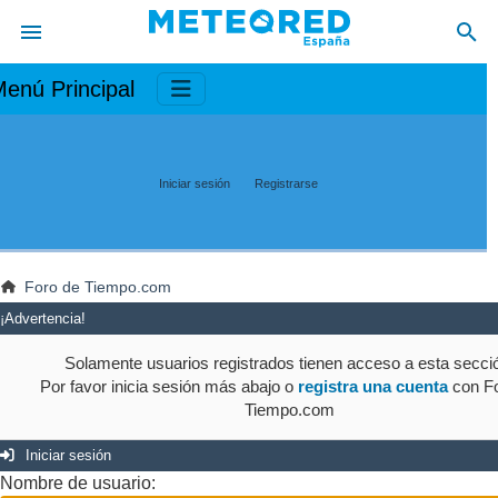
enú Principal
Iniciar sesión
Registrarse
Foro de Tiempo.com
¡Advertencia!
Solamente usuarios registrados tienen acceso a esta secci
Por favor inicia sesión más abajo o
registra una cuenta
con Fo
Tiempo.com
Iniciar sesión
Nombre de usuario: