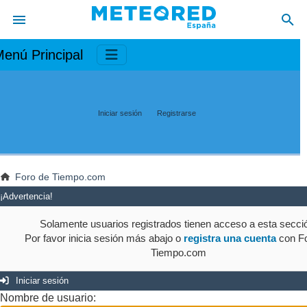
enú Principal
Iniciar sesión
Registrarse
Foro de Tiempo.com
¡Advertencia!
Solamente usuarios registrados tienen acceso a esta secci
Por favor inicia sesión más abajo o
registra una cuenta
con Fo
Tiempo.com
Iniciar sesión
Nombre de usuario: