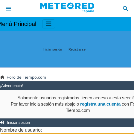
enú Principal
Iniciar sesión
Registrarse
Foro de Tiempo.com
¡Advertencia!
Solamente usuarios registrados tienen acceso a esta secci
Por favor inicia sesión más abajo o
registra una cuenta
con Fo
Tiempo.com
Iniciar sesión
Nombre de usuario: