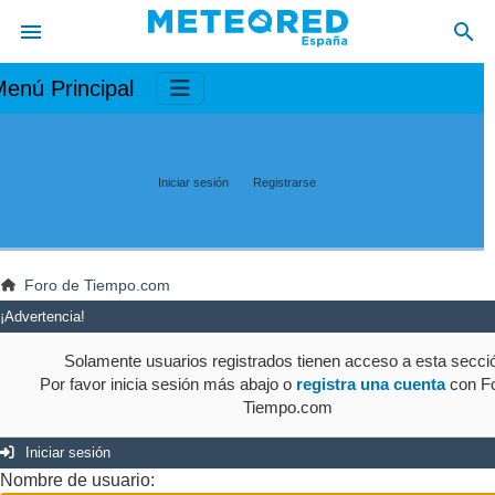
enú Principal
Iniciar sesión
Registrarse
Foro de Tiempo.com
¡Advertencia!
Solamente usuarios registrados tienen acceso a esta secci
Por favor inicia sesión más abajo o
registra una cuenta
con Fo
Tiempo.com
Iniciar sesión
Nombre de usuario: