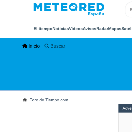
El tiempo
Noticias
Vídeos
Avisos
Radar
Mapas
Satél
Inicio
Buscar
Foro de Tiempo.com
¡Adver