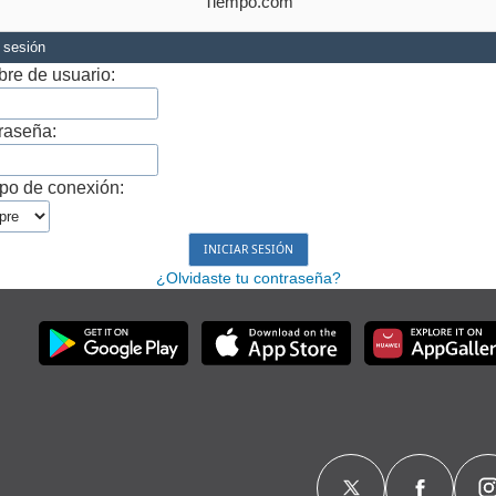
Tiempo.com
r sesión
re de usuario:
raseña:
po de conexión:
¿Olvidaste tu contraseña?