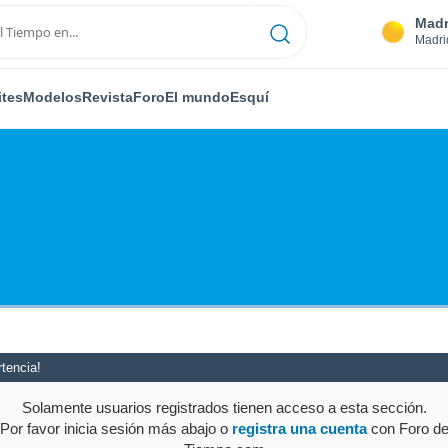
Madr
Madri
ites
Modelos
Revista
Foro
El mundo
Esquí
tencia!
Solamente usuarios registrados tienen acceso a esta sección.
Por favor inicia sesión más abajo o
registra una cuenta
con Foro d