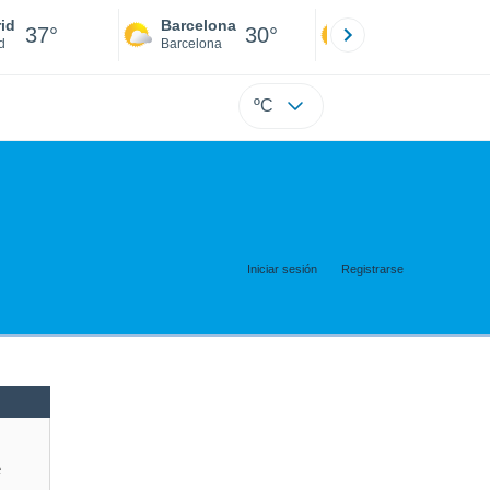
id
Barcelona
Sevilla
37°
30°
40°
d
Barcelona
Sevilla
ºC
Iniciar sesión
Registrarse
e