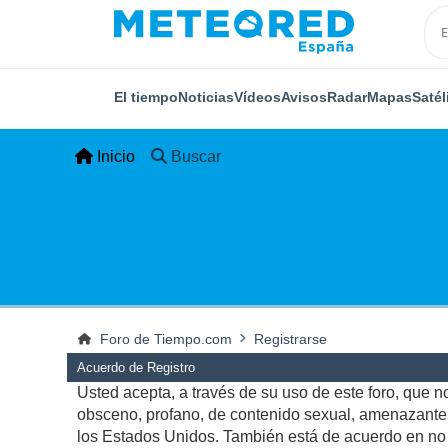
El tiempo
Noticias
Vídeos
Avisos
Radar
Mapas
Satél
Inicio
Buscar
Foro de Tiempo.com
Registrarse
Acuerdo de Registro
Usted acepta, a través de su uso de este foro, que no 
obsceno, profano, de contenido sexual, amenazante, q
los Estados Unidos. También está de acuerdo en no p