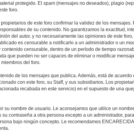
 material protegido. El spam (mensajes no deseados), plagio (r
ste foro.
s propietarios de este foro confirmar la validez de los mensaje
esponsables de su contenido. No garantizamos la exactitud, int
ón del autor, y no necesariamente las opiniones de este foro, su
licado es censurable a notificarlo a un administrador o un mode
ar contenido censurable, dentro de un período de tiempo razonab
enda que pueden no ser capaces de eliminar o modificar mensaje
s miembros del foro.
tenido de los mensajes que publica. Además, está de acuerdo e
acionado con este foro, su Staff, y sus subsidiarios. Los propiet
relacionada recabada en este servicio) en el supuesto de una qu
elegir su nombre de usuario. Le aconsejamos que utilice un nomb
s su contraseña a otra persona excepto a un administrador, para
ersona bajo ningún concepto. Le recomendamos ENCARECIDA
enta.