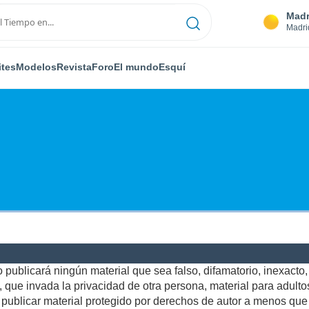
Madr
Madri
ites
Modelos
Revista
Foro
El mundo
Esquí
publicará ningún material que sea falso, difamatorio, inexacto, a
ue invada la privacidad de otra persona, material para adultos,
ublicar material protegido por derechos de autor a menos que u