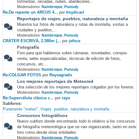
tormentas, nevadas, nubes, atardeceres...
Moderadores:
Nambroque
,
Punsuly
Re:De repente un ARCUS 4...
por
tinydicarl
Reportajes de viajes, pueblos, naturaleza y montaña
Muestra tus fotos de naturaleza y rutas de montaña, visitas a
ciudades y pueblos,...
Moderadores:
Nambroque
,
Punsuly
CRÁTER ESCRIVÁ, 2.580m (...
por
jefoce
Fotografía
Foro para que hablemos sobre cámaras, novedades, compra-
venta, webs especializadas, técnicas de edición de fotos,
concursos, etc...
Moderadores:
Nambroque
,
Punsuly
Re:COLGAR FOTOS
por
Reysagrado
Los mejores reportajes de Meteored
Una selección de los mejores reportajes colgados por los foreros.
Moderadores:
Nambroque
,
Punsuly
Re:Supercélula clásica c...
por
rayo
Subforos
Puramente "meteo"
Viajes, pueblos, naturaleza y montaña
Concursos fotográficos
Nuevo subforo donde encontrarás todo lo relativo a los concursos
de fotografía meteorológica que se van organizando, tanto en este
foro como desde otras entidades.
Moderadores:
Nambroque
,
Punsuly