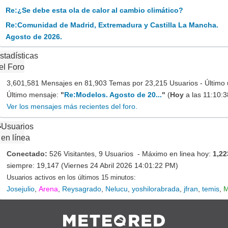
Re:¿Se debe esta ola de calor al cambio climático?
Re:Comunidad de Madrid, Extremadura y Castilla La Mancha.
Agosto de 2026.
stadísticas
el Foro
3,601,581 Mensajes en 81,903 Temas por 23,215 Usuarios - Último 
Último mensaje:
"
Re:Modelos. Agosto de 20...
"
(
Hoy
a las 11:10:
Ver los mensajes más recientes del foro.
Usuarios
en línea
Conectado:
526 Visitantes, 9 Usuarios - Máximo en linea hoy:
1,22
siempre: 19,147 (Viernes 24 Abril 2026 14:01:22 PM)
Usuarios activos en los últimos 15 minutos:
Josejulio
,
Arena
,
Reysagrado
,
Nelucu
,
yoshilorabrada
,
jfran
,
temis
,
M