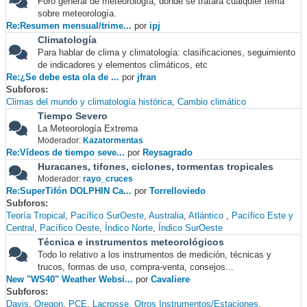
Foro general de meteorología, donde se tratará cualquier tema
sobre meteorología.
Re:Resumen mensual/trime...
por
ipj
Climatología
Para hablar de clima y climatología: clasificaciones, seguimiento
de indicadores y elementos climáticos, etc
Re:¿Se debe esta ola de ...
por
jfran
Subforos
Climas del mundo y climatología histórica
Cambio climático
Tiempo Severo
La Meteorología Extrema
Moderador:
Kazatormentas
Re:Vídeos de tiempo seve...
por
Reysagrado
Huracanes, tifones, ciclones, tormentas tropicales
Moderador:
rayo_cruces
Re:SuperTifón DOLPHIN Ca...
por
Torrelloviedo
Subforos
Teoría Tropical
Pacífico SurOeste
Australia
Atlántico
Pacífico Este y
Central
Pacífico Oeste
Índico Norte
Índico SurOeste
Técnica e instrumentos meteorológicos
Todo lo relativo a los instrumentos de medición, técnicas y
trucos, formas de uso, compra-venta, consejos...
New "WS40" Weather Websi...
por
Cavaliere
Subforos
Davis
Oregon
PCE
Lacrosse
Otros Instrumentos/Estaciones