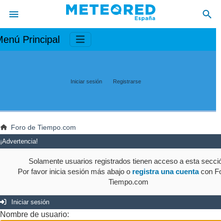
enú Principal
Iniciar sesión
Registrarse
Foro de Tiempo.com
¡Advertencia!
Solamente usuarios registrados tienen acceso a esta secci
Por favor inicia sesión más abajo o
registra una cuenta
con Fo
Tiempo.com
Iniciar sesión
Nombre de usuario: