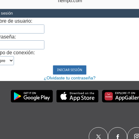
Tiempo.com
r sesión
re de usuario:
raseña:
po de conexión:
¿Olvidaste tu contraseña?