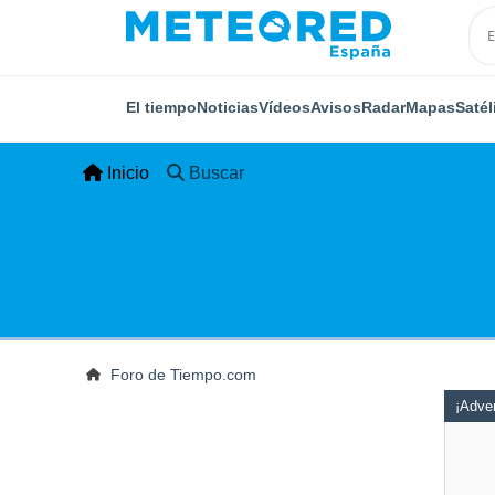
El tiempo
Noticias
Vídeos
Avisos
Radar
Mapas
Satél
Inicio
Buscar
Foro de Tiempo.com
¡Adver