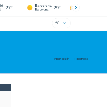
id
Barcelona
Sevilla
27°
29°
27°
d
Barcelona
Sevilla
ºC
Iniciar sesión
Registrarse
e