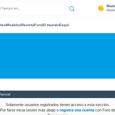
Madr
Madri
ites
Modelos
Revista
Foro
El mundo
Esquí
tencia!
Solamente usuarios registrados tienen acceso a esta sección.
Por favor inicia sesión más abajo o
registra una cuenta
con Foro d