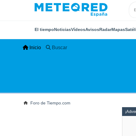
El tiempo
Noticias
Vídeos
Avisos
Radar
Mapas
Satél
Inicio
Buscar
Foro de Tiempo.com
¡Adver