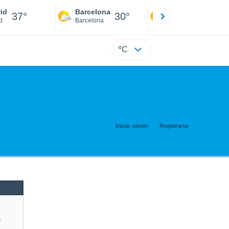
id
Barcelona
Sevilla
37°
30°
40°
d
Barcelona
Sevilla
ºC
Iniciar sesión
Registrarse
e