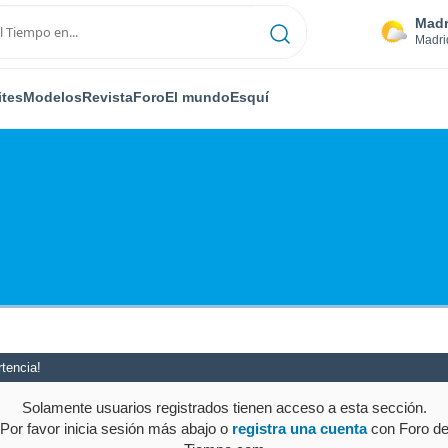
Madr
Madri
ites
Modelos
Revista
Foro
El mundo
Esquí
tencia!
Solamente usuarios registrados tienen acceso a esta sección.
Por favor inicia sesión más abajo o
registra una cuenta
con Foro d