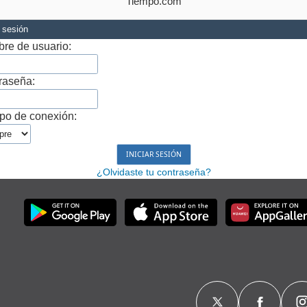
Tiempo.com
r sesión
re de usuario:
raseña:
po de conexión:
¿Olvidaste tu contraseña?