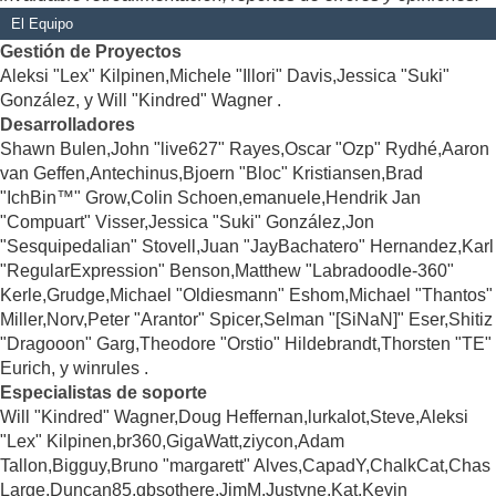
El Equipo
Gestión de Proyectos
Aleksi "Lex" Kilpinen,Michele "Illori" Davis,Jessica "Suki"
González, y Will "Kindred" Wagner .
Desarrolladores
Shawn Bulen,John "live627" Rayes,Oscar "Ozp" Rydhé,Aaron
van Geffen,Antechinus,Bjoern "Bloc" Kristiansen,Brad
"IchBin™" Grow,Colin Schoen,emanuele,Hendrik Jan
"Compuart" Visser,Jessica "Suki" González,Jon
"Sesquipedalian" Stovell,Juan "JayBachatero" Hernandez,Karl
"RegularExpression" Benson,Matthew "Labradoodle-360"
Kerle,Grudge,Michael "Oldiesmann" Eshom,Michael "Thantos"
Miller,Norv,Peter "Arantor" Spicer,Selman "[SiNaN]" Eser,Shitiz
"Dragooon" Garg,Theodore "Orstio" Hildebrandt,Thorsten "TE"
Eurich, y winrules .
Especialistas de soporte
Will "Kindred" Wagner,Doug Heffernan,lurkalot,Steve,Aleksi
"Lex" Kilpinen,br360,GigaWatt,ziycon,Adam
Tallon,Bigguy,Bruno "margarett" Alves,CapadY,ChalkCat,Chas
Large,Duncan85,gbsothere,JimM,Justyne,Kat,Kevin