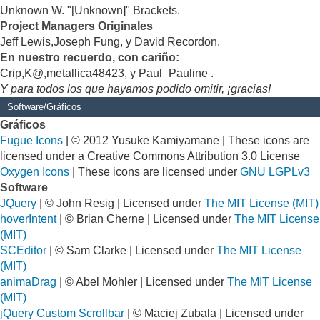
Unknown W. "[Unknown]" Brackets.
Project Managers Originales
Jeff Lewis,Joseph Fung, y David Recordon.
En nuestro recuerdo, con cariño:
Crip,K@,metallica48423, y Paul_Pauline .
Y para todos los que hayamos podido omitir, ¡gracias!
Software/Gráficos
Gráficos
Fugue Icons
| © 2012 Yusuke Kamiyamane | These icons are
licensed under a Creative Commons Attribution 3.0 License
Oxygen Icons
| These icons are licensed under
GNU LGPLv3
Software
JQuery
| © John Resig | Licensed under
The MIT License (MIT)
hoverIntent
| © Brian Cherne | Licensed under
The MIT License
(MIT)
SCEditor
| © Sam Clarke | Licensed under
The MIT License
(MIT)
animaDrag
| © Abel Mohler | Licensed under
The MIT License
(MIT)
jQuery Custom Scrollbar
| © Maciej Zubala | Licensed under