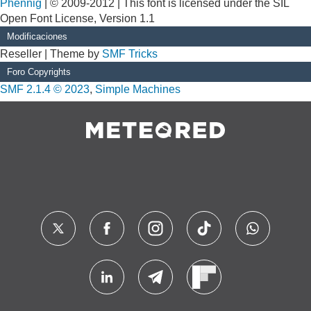
Phennig
| © 2009-2012 | This font is licensed under the SIL
Open Font License, Version 1.1
Modificaciones
Reseller | Theme by
SMF Tricks
Foro Copyrights
SMF 2.1.4 © 2023
,
Simple Machines