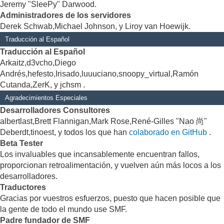
Jeremy "SleePy" Darwood.
Administradores de los servidores
Derek Schwab,Michael Johnson, y Liroy van Hoewijk.
Traducción al Español
Traducción al Español
Arkaitz,d3vcho,Diego
Andrés,hefesto,Irisado,luuuciano,snoopy_virtual,Ramón
Cutanda,ZerK, y jchsm .
Agradecimientos Especiales
Desarrolladores Consultores
albertlast,Brett Flannigan,Mark Rose,René-Gilles "Nao 尚"
Deberdt,tinoest, y todos los que han
colaborado en GitHub
.
Beta Tester
Los invaluables que incansablemente encuentran fallos,
proporcionan retroalimentación, y vuelven aún más locos a los
desarrolladores.
Traductores
Gracias por vuestros esfuerzos, puesto que hacen posible que
la gente de todo el mundo use SMF.
Padre fundador de SMF