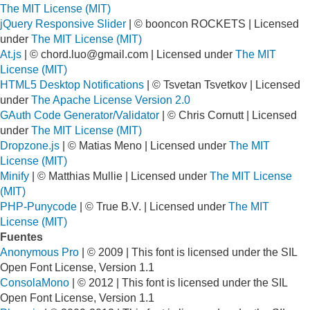
The MIT License (MIT)
jQuery Responsive Slider
| © booncon ROCKETS | Licensed
under
The MIT License (MIT)
At.js
| ©
chord.luo@gmail.com
| Licensed under
The MIT
License (MIT)
HTML5 Desktop Notifications
| © Tsvetan Tsvetkov | Licensed
under
The Apache License Version 2.0
GAuth Code Generator/Validator
| © Chris Cornutt | Licensed
under
The MIT License (MIT)
Dropzone.js
| © Matias Meno | Licensed under
The MIT
License (MIT)
Minify
| © Matthias Mullie | Licensed under
The MIT License
(MIT)
PHP-Punycode
| © True B.V. | Licensed under
The MIT
License (MIT)
Fuentes
Anonymous Pro
| © 2009 | This font is licensed under the SIL
Open Font License, Version 1.1
ConsolaMono
| © 2012 | This font is licensed under the SIL
Open Font License, Version 1.1