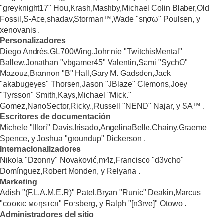
"greyknight17" Hou,Krash,Mashby,Michael Colin Blaber,Old
Fossil,S-Ace,shadav,Storman™,Wade "sησω" Poulsen, y
xenovanis .
Personalizadores
Diego Andrés,GL700Wing,Johnnie "TwitchisMental"
Ballew,Jonathan "vbgamer45" Valentin,Sami "SychO"
Mazouz,Brannon "B" Hall,Gary M. Gadsdon,Jack
"akabugeyes" Thorsen,Jason "JBlaze" Clemons,Joey
"Tyrsson" Smith,Kays,Michael "Mick."
Gomez,NanoSector,Ricky.,Russell "NEND" Najar, y SA™ .
Escritores de documentación
Michele "Illori" Davis,Irisado,AngelinaBelle,Chainy,Graeme
Spence, y Joshua "groundup" Dickerson .
Internacionalizadores
Nikola "Dzonny" Novaković,m4z,Francisco "d3vcho"
Domínguez,Robert Monden, y Relyana .
Marketing
Adish "(F.L.A.M.E.R)" Patel,Bryan "Runic" Deakin,Marcus
"cσσкιє мσηѕтєя" Forsberg, y Ralph "[n3rve]" Otowo .
Administradores del sitio