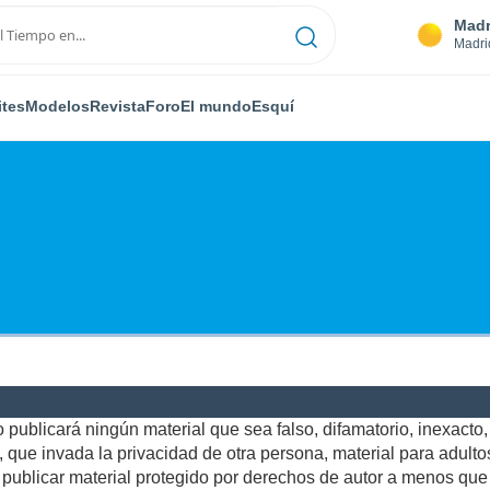
Madr
Madri
ites
Modelos
Revista
Foro
El mundo
Esquí
publicará ningún material que sea falso, difamatorio, inexacto, a
ue invada la privacidad de otra persona, material para adultos,
ublicar material protegido por derechos de autor a menos que u