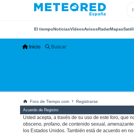
El tiempo
Noticias
Vídeos
Avisos
Radar
Mapas
Satél
Inicio
Buscar
Foro de Tiempo.com
Registrarse
Acuerdo de Registro
Usted acepta, a través de su uso de este foro, que no 
obsceno, profano, de contenido sexual, amenazante, q
los Estados Unidos. También está de acuerdo en no p