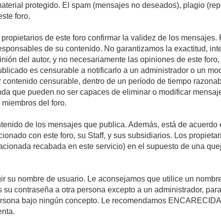
 material protegido. El spam (mensajes no deseados), plagio (r
ste foro.
s propietarios de este foro confirmar la validez de los mensaje
esponsables de su contenido. No garantizamos la exactitud, int
ón del autor, y no necesariamente las opiniones de este foro, su
licado es censurable a notificarlo a un administrador o un mode
ar contenido censurable, dentro de un período de tiempo razonab
enda que pueden no ser capaces de eliminar o modificar mensaje
s miembros del foro.
tenido de los mensajes que publica. Además, está de acuerdo e
acionado con este foro, su Staff, y sus subsidiarios. Los propiet
relacionada recabada en este servicio) en el supuesto de una qu
elegir su nombre de usuario. Le aconsejamos que utilice un nomb
s su contraseña a otra persona excepto a un administrador, para
ersona bajo ningún concepto. Le recomendamos ENCARECIDA
enta.