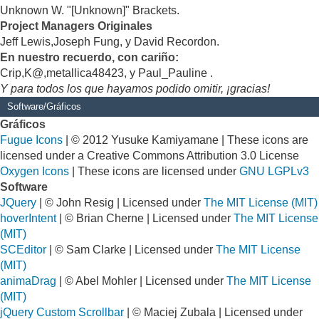
Unknown W. "[Unknown]" Brackets.
Project Managers Originales
Jeff Lewis,Joseph Fung, y David Recordon.
En nuestro recuerdo, con cariño:
Crip,K@,metallica48423, y Paul_Pauline .
Y para todos los que hayamos podido omitir, ¡gracias!
Software/Gráficos
Gráficos
Fugue Icons
| © 2012 Yusuke Kamiyamane | These icons are
licensed under a Creative Commons Attribution 3.0 License
Oxygen Icons
| These icons are licensed under
GNU LGPLv3
Software
JQuery
| © John Resig | Licensed under
The MIT License (MIT)
hoverIntent
| © Brian Cherne | Licensed under
The MIT License
(MIT)
SCEditor
| © Sam Clarke | Licensed under
The MIT License
(MIT)
animaDrag
| © Abel Mohler | Licensed under
The MIT License
(MIT)
jQuery Custom Scrollbar
| © Maciej Zubala | Licensed under