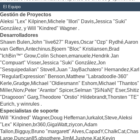
El Equipo
Gestión de Proyectos
Aleksi "Lex" Kilpinen,Michele "Illori" Davis,Jessica "Suki"
González, y Will "Kindred" Wagner .
Desarrolladores
Shawn Bulen,John "live627" Rayes,Oscar "Ozp" Rydhé,Aaron
van Geffen,Antechinus,Bjoern "Bloc" Kristiansen,Brad
"IchBin™" Grow,Colin Schoen,emanuele,Hendrik Jan
"Compuart" Visser,Jessica "Suki" González,Jon
"Sesquipedalian" Stovell,Juan "JayBachatero" Hernandez,Karl
"RegularExpression" Benson,Matthew "Labradoodle-360"
Kerle,Grudge,Michael "Oldiesmann" Eshom,Michael "Thantos"
Miller,Norv,Peter "Arantor" Spicer,Selman "[SiNaN]" Eser,Shitiz
"Dragooon" Garg,Theodore "Orstio" Hildebrandt,Thorsten "TE"
Eurich, y winrules .
Especialistas de soporte
Will "Kindred" Wagner,Doug Heffernan,lurkalot,Steve,Aleksi
"Lex" Kilpinen,br360,GigaWatt,ziycon,Adam
Tallon,Bigguy,Bruno "margarett" Alves,CapadY,ChalkCat,Chas
Large,Duncan85,gbsothere,JimM,Justyne,Kat,Kevin