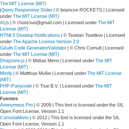
The MIT License (MIT)
jQuery Responsive Slider
| © booncon ROCKETS | Licensed
under
The MIT License (MIT)
At.js
| ©
chord.luo@gmail.com
| Licensed under
The MIT
License (MIT)
HTML5 Desktop Notifications
| © Tsvetan Tsvetkov | Licensed
under
The Apache License Version 2.0
GAuth Code Generator/Validator
| © Chris Cornutt | Licensed
under
The MIT License (MIT)
Dropzone.js
| © Matias Meno | Licensed under
The MIT
License (MIT)
Minify
| © Matthias Mullie | Licensed under
The MIT License
(MIT)
PHP-Punycode
| © True B.V. | Licensed under
The MIT
License (MIT)
Fuentes
Anonymous Pro
| © 2009 | This font is licensed under the SIL
Open Font License, Version 1.1
ConsolaMono
| © 2012 | This font is licensed under the SIL
Open Font License, Version 1.1