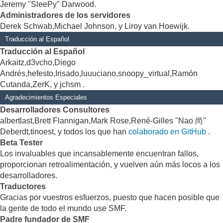
Jeremy "SleePy" Darwood.
Administradores de los servidores
Derek Schwab,Michael Johnson, y Liroy van Hoewijk.
Traducción al Español
Traducción al Español
Arkaitz,d3vcho,Diego
Andrés,hefesto,Irisado,luuuciano,snoopy_virtual,Ramón
Cutanda,ZerK, y jchsm .
Agradecimientos Especiales
Desarrolladores Consultores
albertlast,Brett Flannigan,Mark Rose,René-Gilles "Nao 尚"
Deberdt,tinoest, y todos los que han
colaborado en GitHub
.
Beta Tester
Los invaluables que incansablemente encuentran fallos,
proporcionan retroalimentación, y vuelven aún más locos a los
desarrolladores.
Traductores
Gracias por vuestros esfuerzos, puesto que hacen posible que
la gente de todo el mundo use SMF.
Padre fundador de SMF