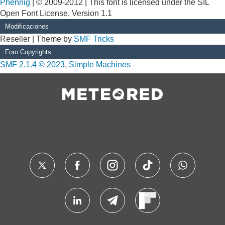
Phennig
| © 2009-2012 | This font is licensed under the SIL
Open Font License, Version 1.1
Modificaciones
Reseller | Theme by
SMF Tricks
Foro Copyrights
SMF 2.1.4 © 2023
,
Simple Machines