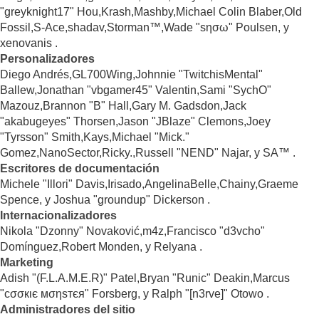
"greyknight17" Hou,Krash,Mashby,Michael Colin Blaber,Old
Fossil,S-Ace,shadav,Storman™,Wade "sησω" Poulsen, y
xenovanis .
Personalizadores
Diego Andrés,GL700Wing,Johnnie "TwitchisMental"
Ballew,Jonathan "vbgamer45" Valentin,Sami "SychO"
Mazouz,Brannon "B" Hall,Gary M. Gadsdon,Jack
"akabugeyes" Thorsen,Jason "JBlaze" Clemons,Joey
"Tyrsson" Smith,Kays,Michael "Mick."
Gomez,NanoSector,Ricky.,Russell "NEND" Najar, y SA™ .
Escritores de documentación
Michele "Illori" Davis,Irisado,AngelinaBelle,Chainy,Graeme
Spence, y Joshua "groundup" Dickerson .
Internacionalizadores
Nikola "Dzonny" Novaković,m4z,Francisco "d3vcho"
Domínguez,Robert Monden, y Relyana .
Marketing
Adish "(F.L.A.M.E.R)" Patel,Bryan "Runic" Deakin,Marcus
"cσσкιє мσηѕтєя" Forsberg, y Ralph "[n3rve]" Otowo .
Administradores del sitio