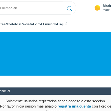
Madr
Madri
ites
Modelos
Revista
Foro
El mundo
Esquí
tencia!
Solamente usuarios registrados tienen acceso a esta sección.
Por favor inicia sesión más abajo o
registra una cuenta
con Foro d