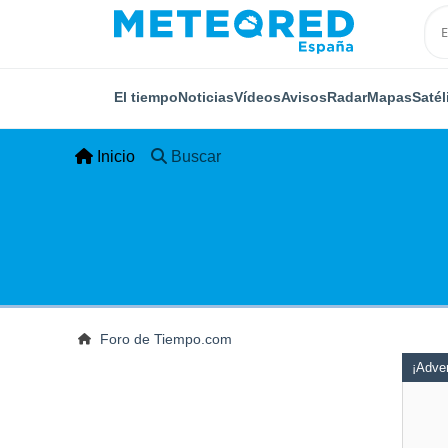
El tiempo
Noticias
Vídeos
Avisos
Radar
Mapas
Satél
Inicio
Buscar
Foro de Tiempo.com
¡Adver