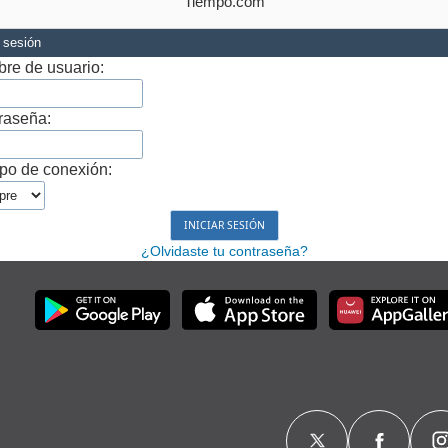
Tiempo.com
r sesión
re de usuario:
raseña:
po de conexión:
¿Olvidaste tu contraseña?