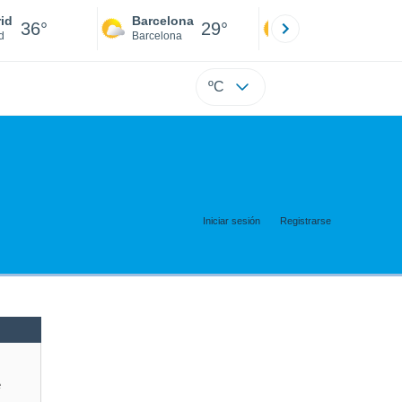
id
Barcelona
Sevilla
36°
29°
39°
d
Barcelona
Sevilla
ºC
Iniciar sesión
Registrarse
e