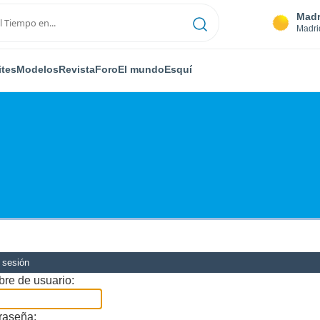
Madr
Madri
ites
Modelos
Revista
Foro
El mundo
Esquí
r sesión
re de usuario:
raseña: