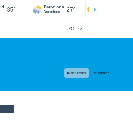
id
Barcelona
Sevilla
35°
27°
36°
d
Barcelona
Sevilla
ºC
Iniciar sesión
Registrarse