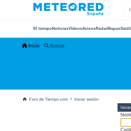
El tiempo
Noticias
Vídeos
Avisos
Radar
Mapas
Satél
Inicio
Buscar
Foro de Tiempo.com
Iniciar sesión
Inicia
Nomb
Cont