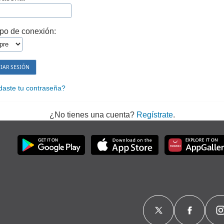
po de conexión:
daste tu contraseña?
¿No tienes una cuenta?
Regístrate
.