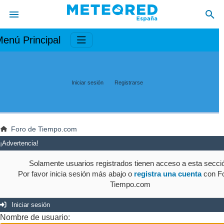
enú Principal
Iniciar sesión
Registrarse
Foro de Tiempo.com
¡Advertencia!
Solamente usuarios registrados tienen acceso a esta secci
Por favor inicia sesión más abajo o
registra una cuenta
con Fo
Tiempo.com
Iniciar sesión
Nombre de usuario: