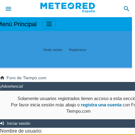
enú Principal
Iniciar sesión
Registrarse
Foro de Tiempo.com
¡Advertencia!
Solamente usuarios registrados tienen acceso a esta secci
Por favor inicia sesión más abajo o
registra una cuenta
con Fo
Tiempo.com
Iniciar sesión
Nombre de usuario: