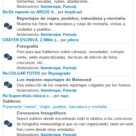
tormentas, nevadas, nubes, atardeceres...
Moderadores:
Nambroque
,
Punsuly
Re:De repente un ARCUS 4...
por
tinydicarl
Reportajes de viajes, pueblos, naturaleza y montaña
Muestra tus fotos de naturaleza y rutas de montaña, visitas a
ciudades y pueblos,...
Moderadores:
Nambroque
,
Punsuly
CRÁTER ESCRIVÁ, 2.580m (...
por
jefoce
Fotografía
Foro para que hablemos sobre cámaras, novedades, compra-
venta, webs especializadas, técnicas de edición de fotos,
concursos, etc...
Moderadores:
Nambroque
,
Punsuly
Re:COLGAR FOTOS
por
Reysagrado
Los mejores reportajes de Meteored
Una selección de los mejores reportajes colgados por los foreros.
Moderadores:
Nambroque
,
Punsuly
Re:Supercélula clásica c...
por
rayo
Subforos
Puramente "meteo"
Viajes, pueblos, naturaleza y montaña
Concursos fotográficos
Nuevo subforo donde encontrarás todo lo relativo a los concursos
de fotografía meteorológica que se van organizando, tanto en este
foro como desde otras entidades.
Moderadores:
Nambroque
,
Punsuly