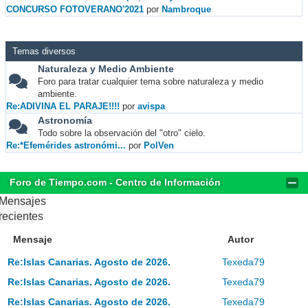
CONCURSO FOTOVERANO'2021
por
Nambroque
Temas diversos
Naturaleza y Medio Ambiente
Foro para tratar cualquier tema sobre naturaleza y medio
ambiente.
Re:ADIVINA EL PARAJE!!!!
por
avispa
Astronomía
Todo sobre la observación del "otro" cielo.
Re:*Efemérides astronómi...
por
PolVen
Foro de Tiempo.com - Centro de Información
Mensajes
recientes
Mensaje
Autor
Re:Islas Canarias. Agosto de 2026.
Texeda79
Re:Islas Canarias. Agosto de 2026.
Texeda79
Re:Islas Canarias. Agosto de 2026.
Texeda79