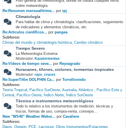
Foro general de meteorología, donde se tratará cualquier tema
sobre meteorología.
Re:Resumen mensual/trime...
por
ipj
Climatología
Para hablar de clima y climatología: clasificaciones, seguimiento
de indicadores y elementos climáticos, etc
Re:Articulos científicos...
por
pangea
Subforos
Climas del mundo y climatología histórica
Cambio climático
Tiempo Severo
La Meteorología Extrema
Moderador:
Kazatormentas
Re:Vídeos de tiempo seve...
por
Reysagrado
Huracanes, tifones, ciclones, tormentas tropicales
Moderador:
rayo_cruces
Re:SuperTifón DOLPHIN Ca...
por
Torrelloviedo
Subforos
Teoría Tropical
Pacífico SurOeste
Australia
Atlántico
Pacífico Este y
Central
Pacífico Oeste
Índico Norte
Índico SurOeste
Técnica e instrumentos meteorológicos
Todo lo relativo a los instrumentos de medición, técnicas y
trucos, formas de uso, compra-venta, consejos...
New "WS40" Weather Websi...
por
Cavaliere
Subforos
Davis
Oregon
PCE
Lacrosse
Otros Instrumentos/Estaciones