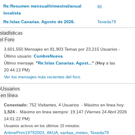
Re:Resumen mensual/trimestral/anual
ipj
localista
Re:Islas Canarias. Agosto de 2026.
Texeda79
stadísticas
el Foro
3,601,550 Mensajes en 81,903 Temas por 23,215 Usuarios -
Último usuario:
CumbreNueva
Último mensaje:
"
Re:Islas Canarias. Agost...
"
(
Hoy
a las
20:44:13 PM)
Ver los mensajes más recientes del foro.
Usuarios
en línea
Conectado:
752 Visitantes, 4 Usuarios - Máximo en linea hoy:
1,524
- Máximo en linea siempre: 19,147 (Viernes 24 Abril 2026
14:01:22 PM)
Usuarios activos en los últimos 15 minutos:
AritmePrim19792003
,
AKUA
,
saritaa_meteo
,
Texeda79