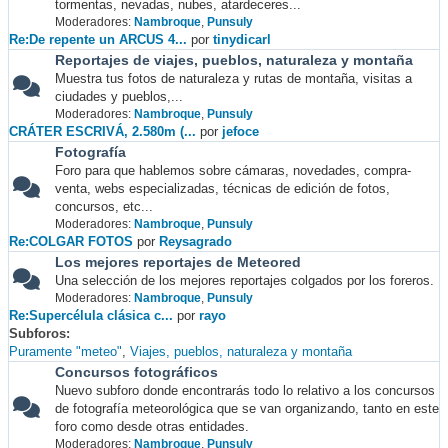
tormentas, nevadas, nubes, atardeceres...
Moderadores:
Nambroque
,
Punsuly
Re:De repente un ARCUS 4...
por
tinydicarl
Reportajes de viajes, pueblos, naturaleza y montaña
Muestra tus fotos de naturaleza y rutas de montaña, visitas a
ciudades y pueblos,...
Moderadores:
Nambroque
,
Punsuly
CRÁTER ESCRIVÁ, 2.580m (...
por
jefoce
Fotografía
Foro para que hablemos sobre cámaras, novedades, compra-
venta, webs especializadas, técnicas de edición de fotos,
concursos, etc...
Moderadores:
Nambroque
,
Punsuly
Re:COLGAR FOTOS
por
Reysagrado
Los mejores reportajes de Meteored
Una selección de los mejores reportajes colgados por los foreros.
Moderadores:
Nambroque
,
Punsuly
Re:Supercélula clásica c...
por
rayo
Subforos
Puramente "meteo"
Viajes, pueblos, naturaleza y montaña
Concursos fotográficos
Nuevo subforo donde encontrarás todo lo relativo a los concursos
de fotografía meteorológica que se van organizando, tanto en este
foro como desde otras entidades.
Moderadores:
Nambroque
,
Punsuly