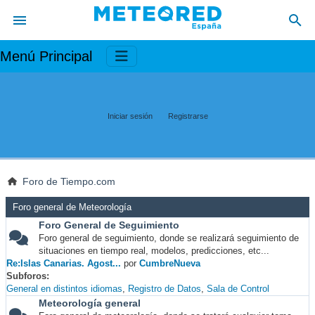
Menú Principal
Iniciar sesión
Registrarse
Foro de Tiempo.com
Foro general de Meteorología
Foro General de Seguimiento
Foro general de seguimiento, donde se realizará seguimiento de
situaciones en tiempo real, modelos, predicciones, etc...
Re:Islas Canarias. Agost...
por
CumbreNueva
Subforos
General en distintos idiomas
Registro de Datos
Sala de Control
Meteorología general