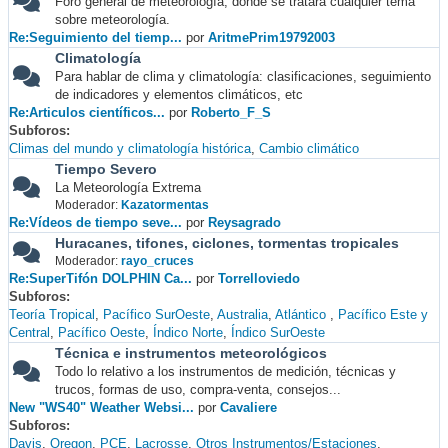
Foro general de meteorología, donde se tratará cualquier tema
sobre meteorología.
Re:Seguimiento del tiemp...
por
AritmePrim19792003
Climatología
Para hablar de clima y climatología: clasificaciones, seguimiento
de indicadores y elementos climáticos, etc
Re:Articulos científicos...
por
Roberto_F_S
Subforos
Climas del mundo y climatología histórica
Cambio climático
Tiempo Severo
La Meteorología Extrema
Moderador:
Kazatormentas
Re:Vídeos de tiempo seve...
por
Reysagrado
Huracanes, tifones, ciclones, tormentas tropicales
Moderador:
rayo_cruces
Re:SuperTifón DOLPHIN Ca...
por
Torrelloviedo
Subforos
Teoría Tropical
Pacífico SurOeste
Australia
Atlántico
Pacífico Este y
Central
Pacífico Oeste
Índico Norte
Índico SurOeste
Técnica e instrumentos meteorológicos
Todo lo relativo a los instrumentos de medición, técnicas y
trucos, formas de uso, compra-venta, consejos...
New "WS40" Weather Websi...
por
Cavaliere
Subforos
Davis
Oregon
PCE
Lacrosse
Otros Instrumentos/Estaciones