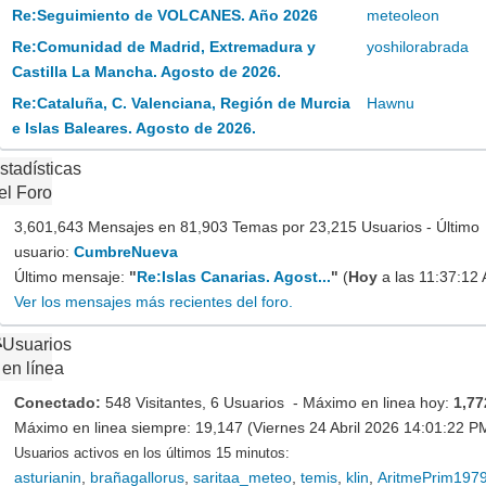
Re:Seguimiento de VOLCANES. Año 2026
meteoleon
Re:Comunidad de Madrid, Extremadura y
yoshilorabrada
Castilla La Mancha. Agosto de 2026.
Re:Cataluña, C. Valenciana, Región de Murcia
Hawnu
e Islas Baleares. Agosto de 2026.
stadísticas
el Foro
3,601,643 Mensajes en 81,903 Temas por 23,215 Usuarios - Último
usuario:
CumbreNueva
Último mensaje:
"
Re:Islas Canarias. Agost...
"
(
Hoy
a las 11:37:12
Ver los mensajes más recientes del foro.
Usuarios
en línea
Conectado:
548 Visitantes, 6 Usuarios - Máximo en linea hoy:
1,77
Máximo en linea siempre: 19,147 (Viernes 24 Abril 2026 14:01:22 P
Usuarios activos en los últimos 15 minutos:
asturianin
,
brañagallorus
,
saritaa_meteo
,
temis
,
klin
,
AritmePrim197