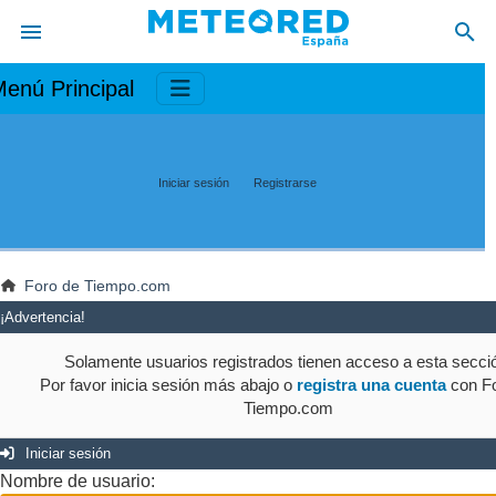
enú Principal
Iniciar sesión
Registrarse
Foro de Tiempo.com
¡Advertencia!
Solamente usuarios registrados tienen acceso a esta secci
Por favor inicia sesión más abajo o
registra una cuenta
con Fo
Tiempo.com
Iniciar sesión
Nombre de usuario: