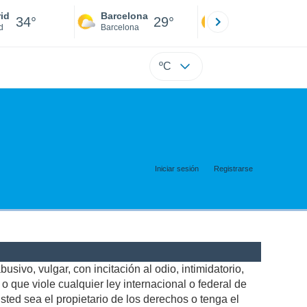
id
Barcelona
Sevilla
34°
29°
36°
d
Barcelona
Sevilla
ºC
Iniciar sesión
Registrarse
usivo, vulgar, con incitación al odio, intimidatorio,
 que viole cualquier ley internacional o federal de
ted sea el propietario de los derechos o tenga el