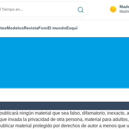
Madr
Madri
ites
Modelos
Revista
Foro
El mundo
Esquí
ublicará ningún material que sea falso, difamatorio, inexacto, ab
e invada la privacidad de otra persona, material para adultos, o
blicar material protegido por derechos de autor a menos que us