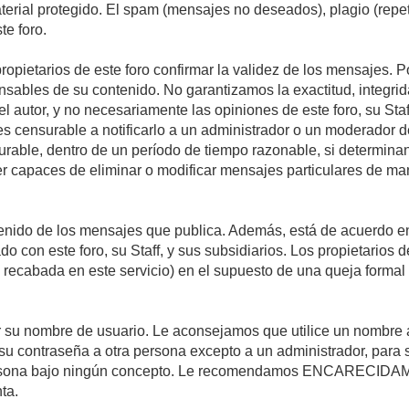
material protegido. El spam (mensajes no deseados), plagio (re
te foro.
propietarios de este foro confirmar la validez de los mensajes.
sables de su contenido. No garantizamos la exactitud, integrid
autor, y no necesariamente las opiniones de este foro, su Staff, 
censurable a notificarlo a un administrador o un moderador del 
urable, dentro de un período de tiempo razonable, si determina
r capaces de eliminar o modificar mensajes particulares de mane
nido de los mensajes que publica. Además, está de acuerdo en 
ado con este foro, su Staff, y sus subsidiarios. Los propietarios
a recabada en este servicio) en el supuesto de una queja forma
egir su nombre de usuario. Le aconsejamos que utilice un nombr
su contraseña a otra persona excepto a un administrador, para 
rsona bajo ningún concepto. Le recomendamos ENCARECIDAME
ta.