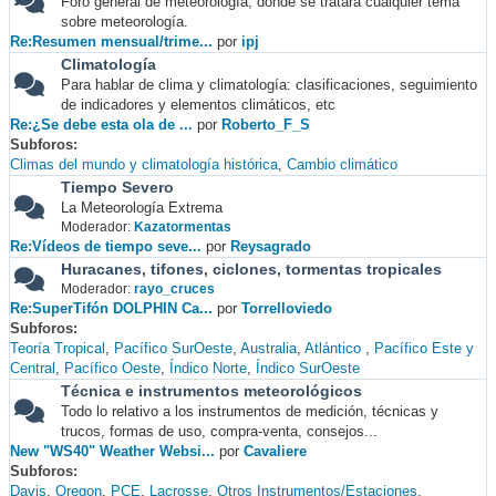
Foro general de meteorología, donde se tratará cualquier tema
sobre meteorología.
Re:Resumen mensual/trime...
por
ipj
Climatología
Para hablar de clima y climatología: clasificaciones, seguimiento
de indicadores y elementos climáticos, etc
Re:¿Se debe esta ola de ...
por
Roberto_F_S
Subforos
Climas del mundo y climatología histórica
Cambio climático
Tiempo Severo
La Meteorología Extrema
Moderador:
Kazatormentas
Re:Vídeos de tiempo seve...
por
Reysagrado
Huracanes, tifones, ciclones, tormentas tropicales
Moderador:
rayo_cruces
Re:SuperTifón DOLPHIN Ca...
por
Torrelloviedo
Subforos
Teoría Tropical
Pacífico SurOeste
Australia
Atlántico
Pacífico Este y
Central
Pacífico Oeste
Índico Norte
Índico SurOeste
Técnica e instrumentos meteorológicos
Todo lo relativo a los instrumentos de medición, técnicas y
trucos, formas de uso, compra-venta, consejos...
New "WS40" Weather Websi...
por
Cavaliere
Subforos
Davis
Oregon
PCE
Lacrosse
Otros Instrumentos/Estaciones