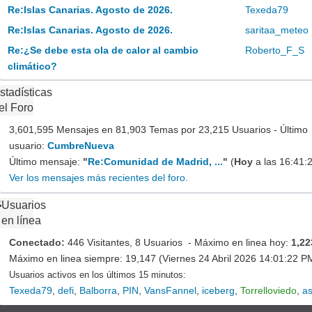
Re:Islas Canarias. Agosto de 2026.
Texeda79
Re:Islas Canarias. Agosto de 2026.
saritaa_meteo
Re:¿Se debe esta ola de calor al cambio
Roberto_F_S
climático?
stadísticas
el Foro
3,601,595 Mensajes en 81,903 Temas por 23,215 Usuarios - Último
usuario:
CumbreNueva
Último mensaje:
"
Re:Comunidad de Madrid, ...
"
(
Hoy
a las 16:41:
Ver los mensajes más recientes del foro.
Usuarios
en línea
Conectado:
446 Visitantes, 8 Usuarios - Máximo en linea hoy:
1,22
Máximo en linea siempre: 19,147 (Viernes 24 Abril 2026 14:01:22 P
Usuarios activos en los últimos 15 minutos:
Texeda79
,
defi
,
Balborra
,
PIN
,
VansFannel
,
iceberg
,
Torrelloviedo
,
as