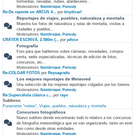
tormentas, nevadas, nubes, atardeceres...
Moderadores:
Nambroque
,
Punsuly
Re:De repente un ARCUS 4...
por
tinydicarl
Reportajes de viajes, pueblos, naturaleza y montaña
Muestra tus fotos de naturaleza y rutas de montaña, visitas a
ciudades y pueblos,...
Moderadores:
Nambroque
,
Punsuly
CRÁTER ESCRIVÁ, 2.580m (...
por
jefoce
Fotografía
Foro para que hablemos sobre cámaras, novedades, compra-
venta, webs especializadas, técnicas de edición de fotos,
concursos, etc...
Moderadores:
Nambroque
,
Punsuly
Re:COLGAR FOTOS
por
Reysagrado
Los mejores reportajes de Meteored
Una selección de los mejores reportajes colgados por los foreros.
Moderadores:
Nambroque
,
Punsuly
Re:Supercélula clásica c...
por
rayo
Subforos
Puramente "meteo"
Viajes, pueblos, naturaleza y montaña
Concursos fotográficos
Nuevo subforo donde encontrarás todo lo relativo a los concursos
de fotografía meteorológica que se van organizando, tanto en este
foro como desde otras entidades.
Moderadores:
Nambroque
,
Punsuly