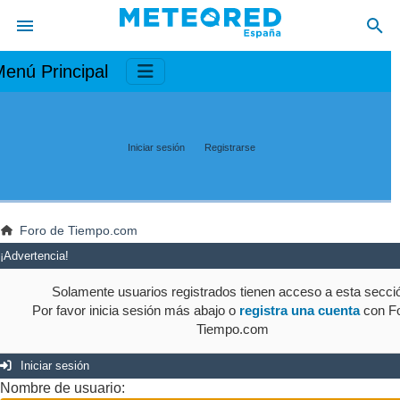
enú Principal
Iniciar sesión
Registrarse
Foro de Tiempo.com
¡Advertencia!
Solamente usuarios registrados tienen acceso a esta secci
Por favor inicia sesión más abajo o
registra una cuenta
con Fo
Tiempo.com
Iniciar sesión
Nombre de usuario: