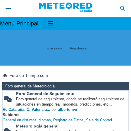
Menú Principal
Iniciar sesión
Registrarse
Foro de Tiempo.com
Foro general de Meteorología
Foro General de Seguimiento
Foro general de seguimiento, donde se realizará seguimiento de
situaciones en tiempo real, modelos, predicciones, etc...
Re:Cataluña, C. Valencia...
por
albertolive
Subforos
General en distintos idiomas
Registro de Datos
Sala de Control
Meteorología general