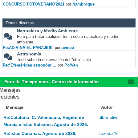
CONCURSO FOTOVERANO'2021
por
Nambroque
Temas diversos
Naturaleza y Medio Ambiente
Foro para tratar cualquier tema sobre naturaleza y medio
ambiente.
Re:ADIVINA EL PARAJE!!!!
por
avispa
Astronomía
Todo sobre la observación del "otro" cielo.
Re:*Efemérides astronómi...
por
PolVen
Foro de Tiempo.com - Centro de Información
Mensajes
recientes
Mensaje
Autor
Re:Cataluña, C. Valenciana, Región de
albertolive
Murcia e Islas Baleares. Agosto de 2026.
Re:Islas Canarias. Agosto de 2026.
Texeda79