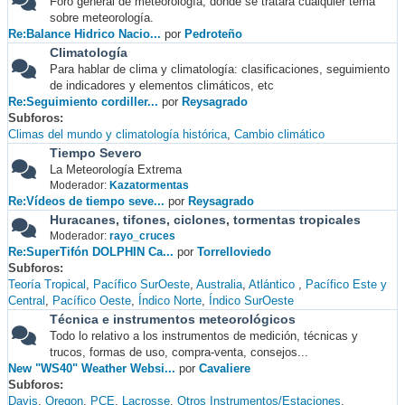
Foro general de meteorología, donde se tratará cualquier tema
sobre meteorología.
Re:Balance Hidrico Nacio...
por
Pedroteño
Climatología
Para hablar de clima y climatología: clasificaciones, seguimiento
de indicadores y elementos climáticos, etc
Re:Seguimiento cordiller...
por
Reysagrado
Subforos
Climas del mundo y climatología histórica
Cambio climático
Tiempo Severo
La Meteorología Extrema
Moderador:
Kazatormentas
Re:Vídeos de tiempo seve...
por
Reysagrado
Huracanes, tifones, ciclones, tormentas tropicales
Moderador:
rayo_cruces
Re:SuperTifón DOLPHIN Ca...
por
Torrelloviedo
Subforos
Teoría Tropical
Pacífico SurOeste
Australia
Atlántico
Pacífico Este y
Central
Pacífico Oeste
Índico Norte
Índico SurOeste
Técnica e instrumentos meteorológicos
Todo lo relativo a los instrumentos de medición, técnicas y
trucos, formas de uso, compra-venta, consejos...
New "WS40" Weather Websi...
por
Cavaliere
Subforos
Davis
Oregon
PCE
Lacrosse
Otros Instrumentos/Estaciones