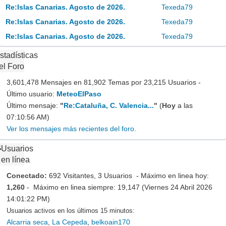
Re:Islas Canarias. Agosto de 2026.
Texeda79
Re:Islas Canarias. Agosto de 2026.
Texeda79
Re:Islas Canarias. Agosto de 2026.
Texeda79
stadísticas
el Foro
3,601,478 Mensajes en 81,902 Temas por 23,215 Usuarios -
Último usuario:
MeteoElPaso
Último mensaje:
"
Re:Cataluña, C. Valencia...
"
(
Hoy
a las
07:10:56 AM)
Ver los mensajes más recientes del foro.
Usuarios
en línea
Conectado:
692 Visitantes, 3 Usuarios - Máximo en linea hoy:
1,260
- Máximo en linea siempre: 19,147 (Viernes 24 Abril 2026
14:01:22 PM)
Usuarios activos en los últimos 15 minutos:
Alcarria seca
,
La Cepeda
,
belkoain170