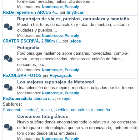
tormentas, nevadas, nubes, atardeceres...
Moderadores:
Nambroque
,
Punsuly
Re:De repente un ARCUS 4...
por
tinydicarl
Reportajes de viajes, pueblos, naturaleza y montaña
Muestra tus fotos de naturaleza y rutas de montaña, visitas a
ciudades y pueblos,...
Moderadores:
Nambroque
,
Punsuly
CRÁTER ESCRIVÁ, 2.580m (...
por
jefoce
Fotografía
Foro para que hablemos sobre cámaras, novedades, compra-
venta, webs especializadas, técnicas de edición de fotos,
concursos, etc...
Moderadores:
Nambroque
,
Punsuly
Re:COLGAR FOTOS
por
Reysagrado
Los mejores reportajes de Meteored
Una selección de los mejores reportajes colgados por los foreros.
Moderadores:
Nambroque
,
Punsuly
Re:Supercélula clásica c...
por
rayo
Subforos
Puramente "meteo"
Viajes, pueblos, naturaleza y montaña
Concursos fotográficos
Nuevo subforo donde encontrarás todo lo relativo a los concursos
de fotografía meteorológica que se van organizando, tanto en este
foro como desde otras entidades.
Moderadores:
Nambroque
,
Punsuly