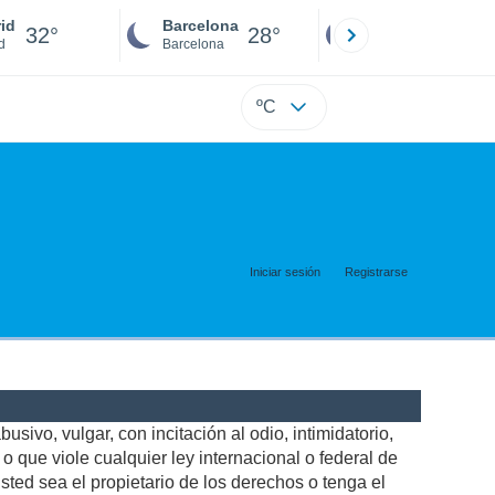
id
Barcelona
Sevilla
32°
28°
30°
d
Barcelona
Sevilla
ºC
Iniciar sesión
Registrarse
usivo, vulgar, con incitación al odio, intimidatorio,
 que viole cualquier ley internacional o federal de
ted sea el propietario de los derechos o tenga el