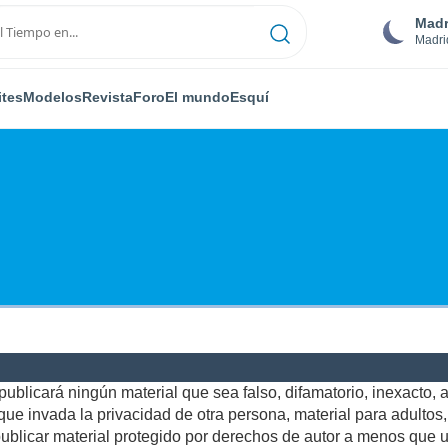
Madr
Madri
ites
Modelos
Revista
Foro
El mundo
Esquí
ublicará ningún material que sea falso, difamatorio, inexacto, ab
e invada la privacidad de otra persona, material para adultos, o
blicar material protegido por derechos de autor a menos que us