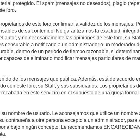
material protegido. El spam (mensajes no deseados), plagio (re
te foro.
propietarios de este foro confirmar la validez de los mensajes.
sables de su contenido. No garantizamos la exactitud, integrid
autor, y no necesariamente las opiniones de este foro, su Staff, 
censurable a notificarlo a un administrador o un moderador del 
urable, dentro de un período de tiempo razonable, si determina
r capaces de eliminar o modificar mensajes particulares de mane
nido de los mensajes que publica. Además, está de acuerdo en 
ado con este foro, su Staff, y sus subsidiarios. Los propietarios
a recabada en este servicio) en el supuesto de una queja forma
egir su nombre de usuario. Le aconsejamos que utilice un nombr
su contraseña a otra persona excepto a un administrador, para 
rsona bajo ningún concepto. Le recomendamos ENCARECIDAME
ta.