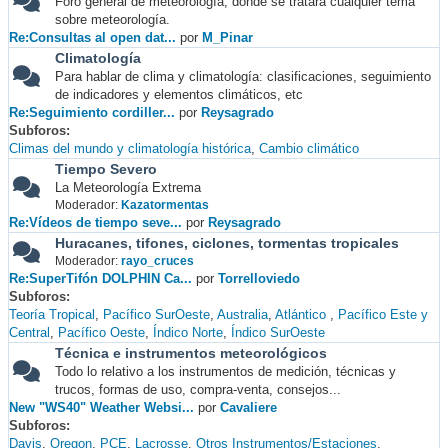
Foro general de meteorología, donde se tratará cualquier tema
sobre meteorología.
Re:Consultas al open dat...
por
M_Pinar
Climatología
Para hablar de clima y climatología: clasificaciones, seguimiento
de indicadores y elementos climáticos, etc
Re:Seguimiento cordiller...
por
Reysagrado
Subforos
Climas del mundo y climatología histórica
Cambio climático
Tiempo Severo
La Meteorología Extrema
Moderador:
Kazatormentas
Re:Vídeos de tiempo seve...
por
Reysagrado
Huracanes, tifones, ciclones, tormentas tropicales
Moderador:
rayo_cruces
Re:SuperTifón DOLPHIN Ca...
por
Torrelloviedo
Subforos
Teoría Tropical
Pacífico SurOeste
Australia
Atlántico
Pacífico Este y
Central
Pacífico Oeste
Índico Norte
Índico SurOeste
Técnica e instrumentos meteorológicos
Todo lo relativo a los instrumentos de medición, técnicas y
trucos, formas de uso, compra-venta, consejos...
New "WS40" Weather Websi...
por
Cavaliere
Subforos
Davis
Oregon
PCE
Lacrosse
Otros Instrumentos/Estaciones