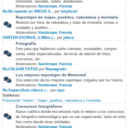
tormentas, nevadas, nubes, atardeceres...
Moderadores:
Nambroque
,
Punsuly
Re:De repente un ARCUS 4...
por
tinydicarl
Reportajes de viajes, pueblos, naturaleza y montaña
Muestra tus fotos de naturaleza y rutas de montaña, visitas a
ciudades y pueblos,...
Moderadores:
Nambroque
,
Punsuly
CRÁTER ESCRIVÁ, 2.580m (...
por
jefoce
Fotografía
Foro para que hablemos sobre cámaras, novedades, compra-
venta, webs especializadas, técnicas de edición de fotos,
concursos, etc...
Moderadores:
Nambroque
,
Punsuly
Re:COLGAR FOTOS
por
Reysagrado
Los mejores reportajes de Meteored
Una selección de los mejores reportajes colgados por los foreros.
Moderadores:
Nambroque
,
Punsuly
Re:Supercélula clásica c...
por
rayo
Subforos
Puramente "meteo"
Viajes, pueblos, naturaleza y montaña
Concursos fotográficos
Nuevo subforo donde encontrarás todo lo relativo a los concursos
de fotografía meteorológica que se van organizando, tanto en este
foro como desde otras entidades.
Moderadores:
Nambroque
,
Punsuly