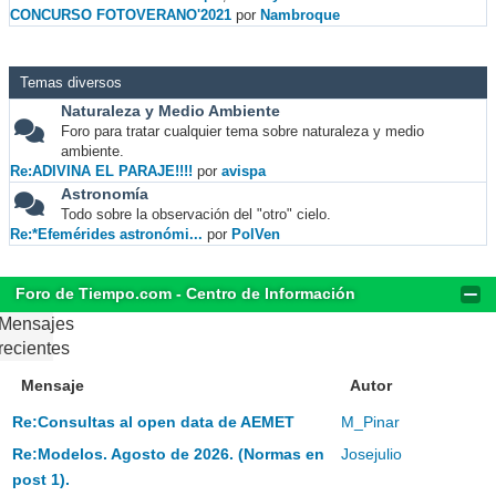
CONCURSO FOTOVERANO'2021
por
Nambroque
Temas diversos
Naturaleza y Medio Ambiente
Foro para tratar cualquier tema sobre naturaleza y medio
ambiente.
Re:ADIVINA EL PARAJE!!!!
por
avispa
Astronomía
Todo sobre la observación del "otro" cielo.
Re:*Efemérides astronómi...
por
PolVen
Foro de Tiempo.com - Centro de Información
Mensajes
recientes
Mensaje
Autor
Re:Consultas al open data de AEMET
M_Pinar
Re:Modelos. Agosto de 2026. (Normas en
Josejulio
post 1).