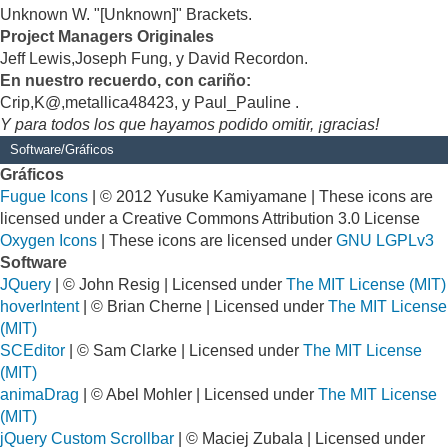
Unknown W. "[Unknown]" Brackets.
Project Managers Originales
Jeff Lewis,Joseph Fung, y David Recordon.
En nuestro recuerdo, con cariño:
Crip,K@,metallica48423, y Paul_Pauline .
Y para todos los que hayamos podido omitir, ¡gracias!
Software/Gráficos
Gráficos
Fugue Icons
| © 2012 Yusuke Kamiyamane | These icons are
licensed under a Creative Commons Attribution 3.0 License
Oxygen Icons
| These icons are licensed under
GNU LGPLv3
Software
JQuery
| © John Resig | Licensed under
The MIT License (MIT)
hoverIntent
| © Brian Cherne | Licensed under
The MIT License
(MIT)
SCEditor
| © Sam Clarke | Licensed under
The MIT License
(MIT)
animaDrag
| © Abel Mohler | Licensed under
The MIT License
(MIT)
jQuery Custom Scrollbar
| © Maciej Zubala | Licensed under