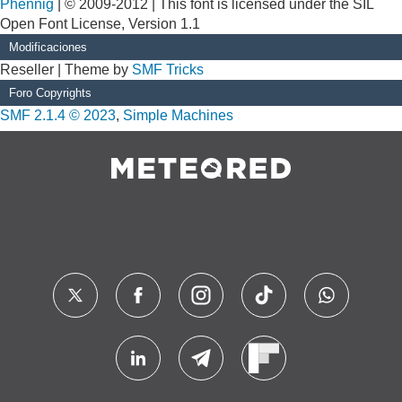
Phennig
| © 2009-2012 | This font is licensed under the SIL
Open Font License, Version 1.1
Modificaciones
Reseller | Theme by
SMF Tricks
Foro Copyrights
SMF 2.1.4 © 2023
,
Simple Machines