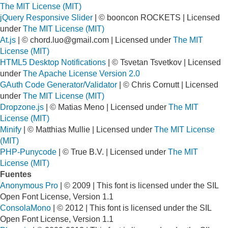
The MIT License (MIT)
jQuery Responsive Slider
| © booncon ROCKETS | Licensed
under
The MIT License (MIT)
At.js
| ©
chord.luo@gmail.com
| Licensed under
The MIT
License (MIT)
HTML5 Desktop Notifications
| © Tsvetan Tsvetkov | Licensed
under
The Apache License Version 2.0
GAuth Code Generator/Validator
| © Chris Cornutt | Licensed
under
The MIT License (MIT)
Dropzone.js
| © Matias Meno | Licensed under
The MIT
License (MIT)
Minify
| © Matthias Mullie | Licensed under
The MIT License
(MIT)
PHP-Punycode
| © True B.V. | Licensed under
The MIT
License (MIT)
Fuentes
Anonymous Pro
| © 2009 | This font is licensed under the SIL
Open Font License, Version 1.1
ConsolaMono
| © 2012 | This font is licensed under the SIL
Open Font License, Version 1.1