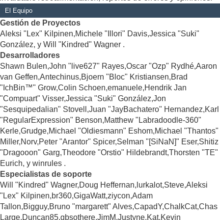
El Equipo
Gestión de Proyectos
Aleksi "Lex" Kilpinen,Michele "Illori" Davis,Jessica "Suki"
González, y Will "Kindred" Wagner .
Desarrolladores
Shawn Bulen,John "live627" Rayes,Oscar "Ozp" Rydhé,Aaron
van Geffen,Antechinus,Bjoern "Bloc" Kristiansen,Brad
"IchBin™" Grow,Colin Schoen,emanuele,Hendrik Jan
"Compuart" Visser,Jessica "Suki" González,Jon
"Sesquipedalian" Stovell,Juan "JayBachatero" Hernandez,Karl
"RegularExpression" Benson,Matthew "Labradoodle-360"
Kerle,Grudge,Michael "Oldiesmann" Eshom,Michael "Thantos"
Miller,Norv,Peter "Arantor" Spicer,Selman "[SiNaN]" Eser,Shitiz
"Dragooon" Garg,Theodore "Orstio" Hildebrandt,Thorsten "TE"
Eurich, y winrules .
Especialistas de soporte
Will "Kindred" Wagner,Doug Heffernan,lurkalot,Steve,Aleksi
"Lex" Kilpinen,br360,GigaWatt,ziycon,Adam
Tallon,Bigguy,Bruno "margarett" Alves,CapadY,ChalkCat,Chas
Large,Duncan85,gbsothere,JimM,Justyne,Kat,Kevin