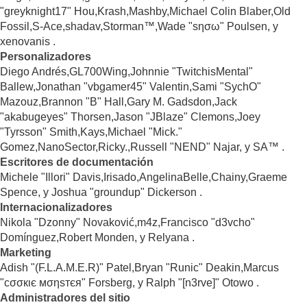
"greyknight17" Hou,Krash,Mashby,Michael Colin Blaber,Old
Fossil,S-Ace,shadav,Storman™,Wade "sησω" Poulsen, y
xenovanis .
Personalizadores
Diego Andrés,GL700Wing,Johnnie "TwitchisMental"
Ballew,Jonathan "vbgamer45" Valentin,Sami "SychO"
Mazouz,Brannon "B" Hall,Gary M. Gadsdon,Jack
"akabugeyes" Thorsen,Jason "JBlaze" Clemons,Joey
"Tyrsson" Smith,Kays,Michael "Mick."
Gomez,NanoSector,Ricky.,Russell "NEND" Najar, y SA™ .
Escritores de documentación
Michele "Illori" Davis,Irisado,AngelinaBelle,Chainy,Graeme
Spence, y Joshua "groundup" Dickerson .
Internacionalizadores
Nikola "Dzonny" Novaković,m4z,Francisco "d3vcho"
Domínguez,Robert Monden, y Relyana .
Marketing
Adish "(F.L.A.M.E.R)" Patel,Bryan "Runic" Deakin,Marcus
"cσσкιє мσηѕтєя" Forsberg, y Ralph "[n3rve]" Otowo .
Administradores del sitio