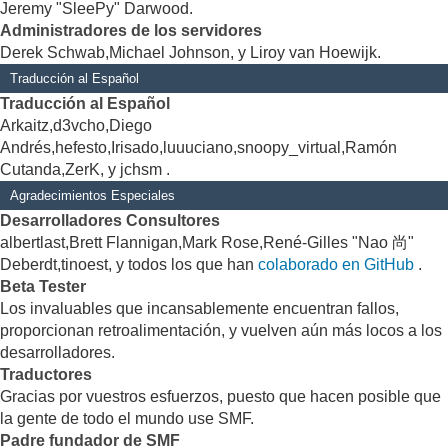
Jeremy "SleePy" Darwood.
Administradores de los servidores
Derek Schwab,Michael Johnson, y Liroy van Hoewijk.
Traducción al Español
Traducción al Español
Arkaitz,d3vcho,Diego
Andrés,hefesto,Irisado,luuuciano,snoopy_virtual,Ramón
Cutanda,ZerK, y jchsm .
Agradecimientos Especiales
Desarrolladores Consultores
albertlast,Brett Flannigan,Mark Rose,René-Gilles "Nao 尚"
Deberdt,tinoest, y todos los que han
colaborado en GitHub
.
Beta Tester
Los invaluables que incansablemente encuentran fallos,
proporcionan retroalimentación, y vuelven aún más locos a los
desarrolladores.
Traductores
Gracias por vuestros esfuerzos, puesto que hacen posible que
la gente de todo el mundo use SMF.
Padre fundador de SMF