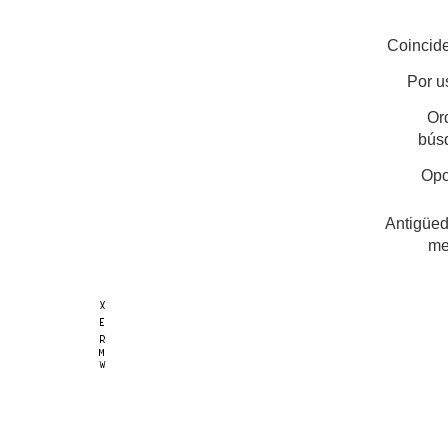
Coincide
Por u
Or
bús
Opc
Antigüed
me