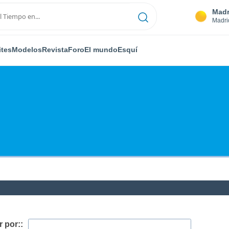
Madr
Madri
ites
Modelos
Revista
Foro
El mundo
Esquí
 por::