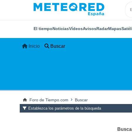
El tiempo
Noticias
Vídeos
Avisos
Radar
Mapas
Satél
Inicio
Buscar
Foro de Tiempo.com
Buscar
Establezca los parámetros de la búsqueda
Buscar