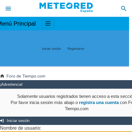
enú Principal
Iniciar sesión
Registrarse
Foro de Tiempo.com
¡Advertencia!
Solamente usuarios registrados tienen acceso a esta secci
Por favor inicia sesión más abajo o
registra una cuenta
con Fo
Tiempo.com
Iniciar sesión
Nombre de usuario: