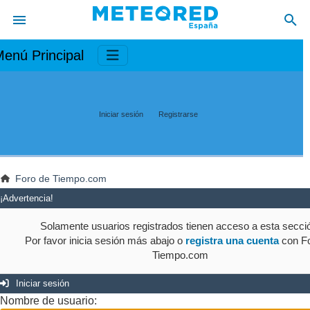
enú Principal
Iniciar sesión
Registrarse
Foro de Tiempo.com
¡Advertencia!
Solamente usuarios registrados tienen acceso a esta secci
Por favor inicia sesión más abajo o
registra una cuenta
con Fo
Tiempo.com
Iniciar sesión
Nombre de usuario: