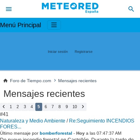
Menú Principal
Iniciar sesión
Registrarse
Foro de Tiempo.com
Mensajes recientes
Mensajes recientes
1
2
3
4
5
6
7
8
9
10
#41
Naturaleza y Medio Ambiente
/
Re:Seguimiento INCENDIOS
FORES...
Último mensaje por
bomberforestal
-
Hoy
a las 07:47:37 AM
De nuevo incendio forestal en Castellón. Durante la tarde de