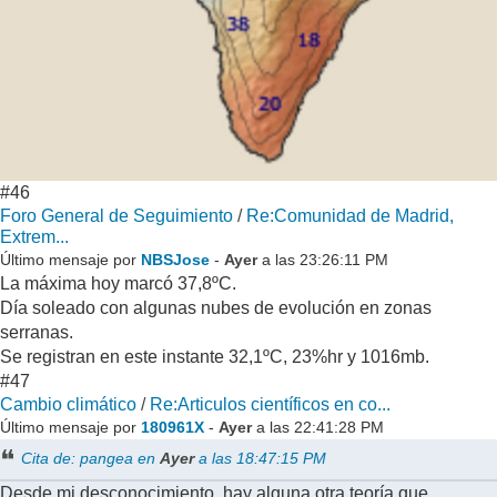
#46
Foro General de Seguimiento
/
Re:Comunidad de Madrid,
Extrem...
Último mensaje por
NBSJose
-
Ayer
a las 23:26:11 PM
La máxima hoy marcó 37,8ºC.
Día soleado con algunas nubes de evolución en zonas
serranas.
Se registran en este instante 32,1ºC, 23%hr y 1016mb.
#47
Cambio climático
/
Re:Articulos científicos en co...
Último mensaje por
180961X
-
Ayer
a las 22:41:28 PM
Cita de: pangea en
Ayer
a las 18:47:15 PM
Desde mi desconocimiento, hay alguna otra teoría que