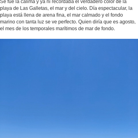
Se fue la calima y ya ni recordaba el verdadero color de la
playa de Las Galletas, el mar y del cielo. Día espectacular, la
playa está llena de arena fina, el mar calmado y el fondo
marino con tanta luz se ve perfecto. Quien diría que es agosto,
el mes de los temporales marítimos de mar de fondo.