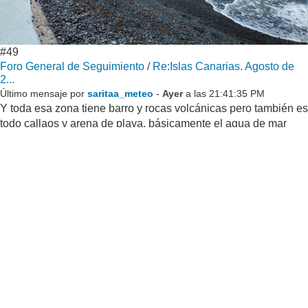
#49
Foro General de Seguimiento
/
Re:Islas Canarias. Agosto de
2...
Último mensaje por
saritaa_meteo
-
Ayer
a las 21:41:35 PM
Y toda esa zona tiene barro y rocas volcánicas pero también es
todo callaos y arena de playa, básicamente el agua de mar
hace siglos cubría toda esa zona. Ahora está completamente
seco ¿O no?
No, no está todos seco, existen las llamadas
Graveras de Las
Galletas
, lagunas y humedales salinos entre montañas de
callaos que es refugio para aves migratorias, de los más
importantes del sur junto a la Mareta de El Médano. ¿NADIE
se esperaba que esto existiera verdad? Pues siempre estuvo
ahí, al lado de la carretera, y que sólo los más galleteros
conocemos, pasa desapercibido y eso es bueno para las aves,
cuando paseaba me pasaban por encima de la cabeza.