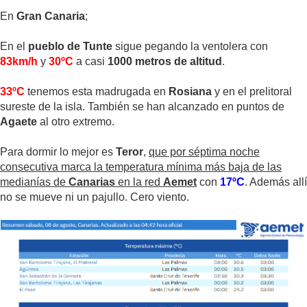
En
Gran Canaria
;
En el
pueblo de Tunte
sigue pegando la ventolera con
83km/h
y
30ºC
a casi
1000 metros de altitud
.
33ºC
tenemos esta madrugada en
Rosiana
y en el prelitoral
sureste de la isla. También se han alcanzado en puntos de
Agaete
al otro extremo.
Para dormir lo mejor es
Teror
,
que por séptima noche
consecutiva marca la temperatura mínima más baja de las
medianías de
Canarias
en la red
Aemet
con
17ºC
. Además allí
no se mueve ni un pajullo. Cero viento.