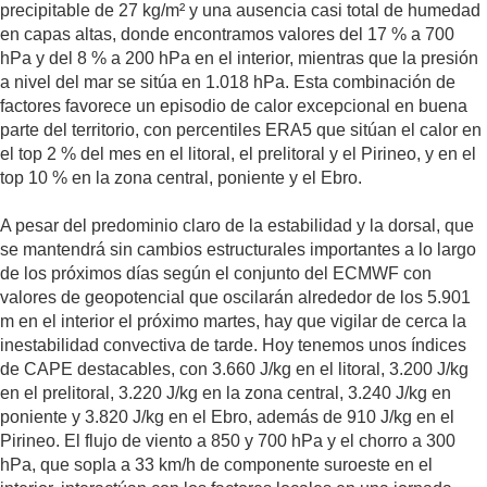
precipitable de 27 kg/m² y una ausencia casi total de humedad
en capas altas, donde encontramos valores del 17 % a 700
hPa y del 8 % a 200 hPa en el interior, mientras que la presión
a nivel del mar se sitúa en 1.018 hPa. Esta combinación de
factores favorece un episodio de calor excepcional en buena
parte del territorio, con percentiles ERA5 que sitúan el calor en
el top 2 % del mes en el litoral, el prelitoral y el Pirineo, y en el
top 10 % en la zona central, poniente y el Ebro.
A pesar del predominio claro de la estabilidad y la dorsal, que
se mantendrá sin cambios estructurales importantes a lo largo
de los próximos días según el conjunto del ECMWF con
valores de geopotencial que oscilarán alrededor de los 5.901
m en el interior el próximo martes, hay que vigilar de cerca la
inestabilidad convectiva de tarde. Hoy tenemos unos índices
de CAPE destacables, con 3.660 J/kg en el litoral, 3.200 J/kg
en el prelitoral, 3.220 J/kg en la zona central, 3.240 J/kg en
poniente y 3.820 J/kg en el Ebro, además de 910 J/kg en el
Pirineo. El flujo de viento a 850 y 700 hPa y el chorro a 300
hPa, que sopla a 33 km/h de componente suroeste en el