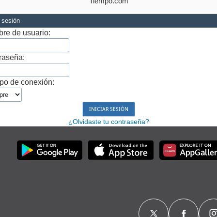
Tiempo.com
r sesión
re de usuario:
raseña:
po de conexión:
¿Olvidaste tu contraseña?