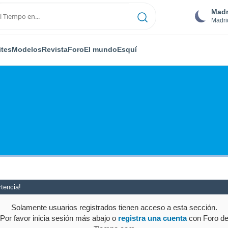
Madr
Madri
ites
Modelos
Revista
Foro
El mundo
Esquí
tencia!
Solamente usuarios registrados tienen acceso a esta sección.
Por favor inicia sesión más abajo o
registra una cuenta
con Foro d