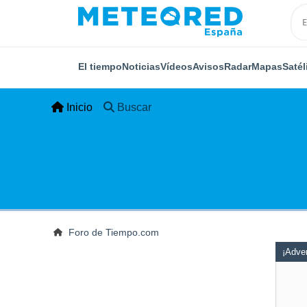
El tiempo
Noticias
Vídeos
Avisos
Radar
Mapas
Satél
Inicio
Buscar
Foro de Tiempo.com
¡Adver