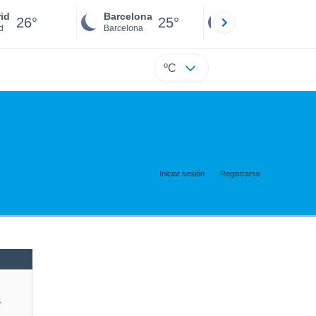
id
Barcelona
Sevilla
26°
25°
25°
d
Barcelona
Sevilla
ºC
Iniciar sesión
Registrarse
e