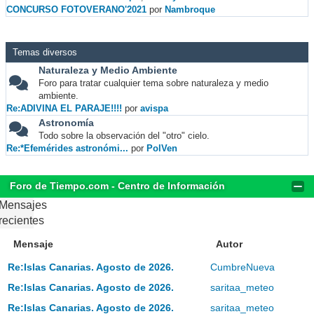
CONCURSO FOTOVERANO'2021
por
Nambroque
Temas diversos
Naturaleza y Medio Ambiente
Foro para tratar cualquier tema sobre naturaleza y medio
ambiente.
Re:ADIVINA EL PARAJE!!!!
por
avispa
Astronomía
Todo sobre la observación del "otro" cielo.
Re:*Efemérides astronómi...
por
PolVen
Foro de Tiempo.com - Centro de Información
Mensajes
recientes
Mensaje
Autor
Re:Islas Canarias. Agosto de 2026.
CumbreNueva
Re:Islas Canarias. Agosto de 2026.
saritaa_meteo
Re:Islas Canarias. Agosto de 2026.
saritaa_meteo