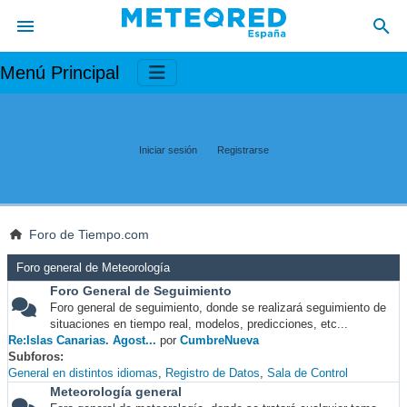
Menú Principal
Iniciar sesión
Registrarse
Foro de Tiempo.com
Foro general de Meteorología
Foro General de Seguimiento
Foro general de seguimiento, donde se realizará seguimiento de
situaciones en tiempo real, modelos, predicciones, etc...
Re:Islas Canarias. Agost...
por
CumbreNueva
Subforos
General en distintos idiomas
Registro de Datos
Sala de Control
Meteorología general