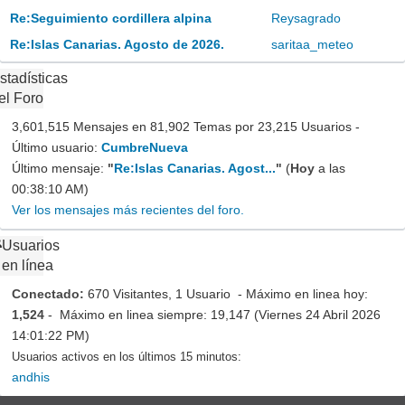
Re:Seguimiento cordillera alpina
Reysagrado
Re:Islas Canarias. Agosto de 2026.
saritaa_meteo
stadísticas
el Foro
3,601,515 Mensajes en 81,902 Temas por 23,215 Usuarios -
Último usuario:
CumbreNueva
Último mensaje:
"
Re:Islas Canarias. Agost...
"
(
Hoy
a las
00:38:10 AM)
Ver los mensajes más recientes del foro.
Usuarios
en línea
Conectado:
670 Visitantes, 1 Usuario - Máximo en linea hoy:
1,524
- Máximo en linea siempre: 19,147 (Viernes 24 Abril 2026
14:01:22 PM)
Usuarios activos en los últimos 15 minutos:
andhis