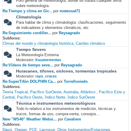
Foro general de meteorología, donde se tratará cualquier tema
sobre meteorología.
Re:Tiempo y clima en Gir...
por
meteosat71
Climatología
Para hablar de clima y climatología: clasificaciones, seguimiento
de indicadores y elementos climáticos, etc
Re:Seguimiento cordiller...
por
Reysagrado
Subforos
Climas del mundo y climatología histórica
Cambio climático
Tiempo Severo
La Meteorología Extrema
Moderador:
Kazatormentas
Re:Vídeos de tiempo seve...
por
Reysagrado
Huracanes, tifones, ciclones, tormentas tropicales
Moderador:
rayo_cruces
Re:SuperTifón DOLPHIN Ca...
por
Torrelloviedo
Subforos
Teoría Tropical
Pacífico SurOeste
Australia
Atlántico
Pacífico Este y
Central
Pacífico Oeste
Índico Norte
Índico SurOeste
Técnica e instrumentos meteorológicos
Todo lo relativo a los instrumentos de medición, técnicas y
trucos, formas de uso, compra-venta, consejos...
New "WS40" Weather Websi...
por
Cavaliere
Subforos
Davis
Oregon
PCE
Lacrosse
Otros Instrumentos/Estaciones