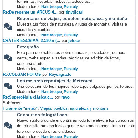
tormentas, nevadas, nubes, atardeceres...
Moderadores:
Nambroque
,
Punsuly
Re:De repente un ARCUS 4...
por
tinydicarl
Reportajes de viajes, pueblos, naturaleza y montaña
Muestra tus fotos de naturaleza y rutas de montaña, visitas a
ciudades y pueblos,...
Moderadores:
Nambroque
,
Punsuly
CRÁTER ESCRIVÁ, 2.580m (...
por
jefoce
Fotografía
Foro para que hablemos sobre cámaras, novedades, compra-
venta, webs especializadas, técnicas de edición de fotos,
concursos, etc...
Moderadores:
Nambroque
,
Punsuly
Re:COLGAR FOTOS
por
Reysagrado
Los mejores reportajes de Meteored
Una selección de los mejores reportajes colgados por los foreros.
Moderadores:
Nambroque
,
Punsuly
Re:Supercélula clásica c...
por
rayo
Subforos
Puramente "meteo"
Viajes, pueblos, naturaleza y montaña
Concursos fotográficos
Nuevo subforo donde encontrarás todo lo relativo a los concursos
de fotografía meteorológica que se van organizando, tanto en este
foro como desde otras entidades.
Moderadores:
Nambroque
,
Punsuly