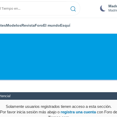
Madr
Madri
ites
Modelos
Revista
Foro
El mundo
Esquí
tencia!
Solamente usuarios registrados tienen acceso a esta sección.
Por favor inicia sesión más abajo o
registra una cuenta
con Foro d