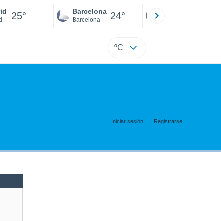
id
Barcelona
Sevilla
25°
24°
25°
d
Barcelona
Sevilla
ºC
Iniciar sesión
Registrarse
e