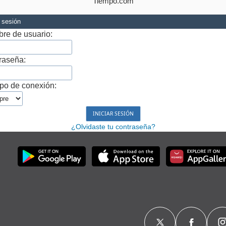
Tiempo.com
r sesión
re de usuario:
raseña:
po de conexión:
¿Olvidaste tu contraseña?