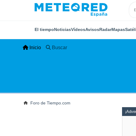
El tiempo
Noticias
Vídeos
Avisos
Radar
Mapas
Satél
Inicio
Buscar
Foro de Tiempo.com
¡Adver