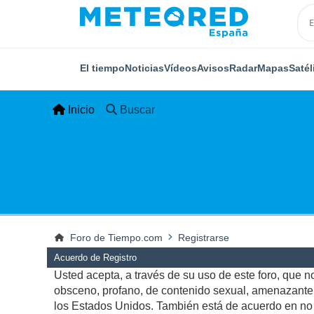
El tiempo
Noticias
Vídeos
Avisos
Radar
Mapas
Satél
Inicio
Buscar
Foro de Tiempo.com
Registrarse
Acuerdo de Registro
Usted acepta, a través de su uso de este foro, que no 
obsceno, profano, de contenido sexual, amenazante, q
los Estados Unidos. También está de acuerdo en no p