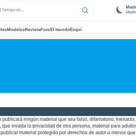
Madr
Madri
ites
Modelos
Revista
Foro
El mundo
Esquí
publicará ningún material que sea falso, difamatorio, inexacto, a
ue invada la privacidad de otra persona, material para adultos,
ublicar material protegido por derechos de autor a menos que u