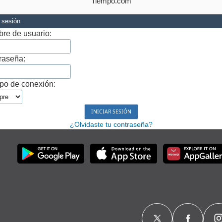
Tiempo.com
r sesión
re de usuario:
raseña:
po de conexión:
¿Olvidaste tu contraseña?