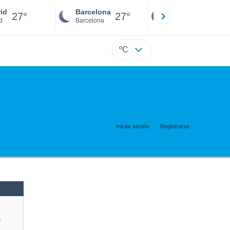
id
Barcelona
Sevilla
27°
27°
26°
d
Barcelona
Sevilla
ºC
Iniciar sesión
Registrarse
e