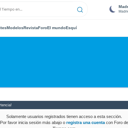
Madr
Madri
ites
Modelos
Revista
Foro
El mundo
Esquí
tencia!
Solamente usuarios registrados tienen acceso a esta sección.
Por favor inicia sesión más abajo o
registra una cuenta
con Foro d