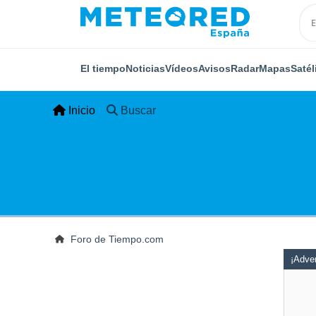
El tiempo
Noticias
Vídeos
Avisos
Radar
Mapas
Satél
Inicio
Buscar
Foro de Tiempo.com
¡Adver