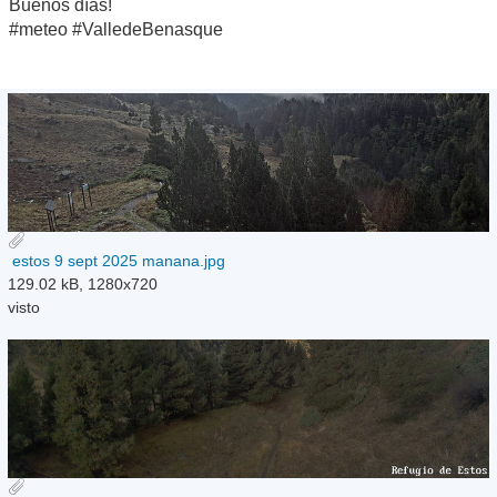
Buenos días!
#meteo #ValledeBenasque
estos 9 sept 2025 manana.jpg
129.02 kB, 1280x720
visto