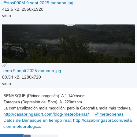
Estos000M 9 sept 2025 manana.jpg
412.5 kB, 2560x1920
visto
emb 9 septi 2025 manana.jpg
80.54 kB, 1280x720
visto
BENASQUE (Pirineo aragonés). A 1.140msnm
Zaragoza (Depresión del Ebro). A 220msnm
La comarcalización mola mogollón; pero la Geografía mola más todavía.
http://casabringasort.com/blog-meteobenas/
@meteobenas
Datos de Benasque en tiempo real: http://casabringasort.com/esta
cion-meteorologica/