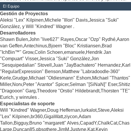
El Equipo
Gestión de Proyectos
Aleksi "Lex" Kilpinen,Michele "Illori" Davis,Jessica "Suki"
González, y Will "Kindred" Wagner .
Desarrolladores
Shawn Bulen,John "live627" Rayes,Oscar "Ozp" Rydhé,Aaron
van Geffen,Antechinus,Bjoern "Bloc" Kristiansen,Brad
"IchBin™" Grow,Colin Schoen,emanuele,Hendrik Jan
"Compuart" Visser,Jessica "Suki" González,Jon
"Sesquipedalian" Stovell,Juan "JayBachatero" Hernandez,Karl
"RegularExpression" Benson,Matthew "Labradoodle-360"
Kerle,Grudge,Michael "Oldiesmann" Eshom,Michael "Thantos"
Miller,Norv,Peter "Arantor" Spicer,Selman "[SiNaN]" Eser,Shitiz
"Dragooon" Garg,Theodore "Orstio" Hildebrandt,Thorsten "TE"
Eurich, y winrules .
Especialistas de soporte
Will "Kindred" Wagner,Doug Heffernan,lurkalot,Steve,Aleksi
"Lex" Kilpinen,br360,GigaWatt,ziycon,Adam
Tallon,Bigguy,Bruno "margarett" Alves,CapadY,ChalkCat,Chas
Large,Duncan85,gbsothere,JimM,Justyne,Kat,Kevin