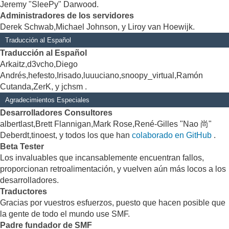
Jeremy "SleePy" Darwood.
Administradores de los servidores
Derek Schwab,Michael Johnson, y Liroy van Hoewijk.
Traducción al Español
Traducción al Español
Arkaitz,d3vcho,Diego
Andrés,hefesto,Irisado,luuuciano,snoopy_virtual,Ramón
Cutanda,ZerK, y jchsm .
Agradecimientos Especiales
Desarrolladores Consultores
albertlast,Brett Flannigan,Mark Rose,René-Gilles "Nao 尚"
Deberdt,tinoest, y todos los que han
colaborado en GitHub
.
Beta Tester
Los invaluables que incansablemente encuentran fallos,
proporcionan retroalimentación, y vuelven aún más locos a los
desarrolladores.
Traductores
Gracias por vuestros esfuerzos, puesto que hacen posible que
la gente de todo el mundo use SMF.
Padre fundador de SMF