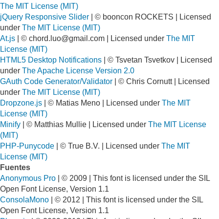
The MIT License (MIT)
jQuery Responsive Slider
| © booncon ROCKETS | Licensed
under
The MIT License (MIT)
At.js
| ©
chord.luo@gmail.com
| Licensed under
The MIT
License (MIT)
HTML5 Desktop Notifications
| © Tsvetan Tsvetkov | Licensed
under
The Apache License Version 2.0
GAuth Code Generator/Validator
| © Chris Cornutt | Licensed
under
The MIT License (MIT)
Dropzone.js
| © Matias Meno | Licensed under
The MIT
License (MIT)
Minify
| © Matthias Mullie | Licensed under
The MIT License
(MIT)
PHP-Punycode
| © True B.V. | Licensed under
The MIT
License (MIT)
Fuentes
Anonymous Pro
| © 2009 | This font is licensed under the SIL
Open Font License, Version 1.1
ConsolaMono
| © 2012 | This font is licensed under the SIL
Open Font License, Version 1.1