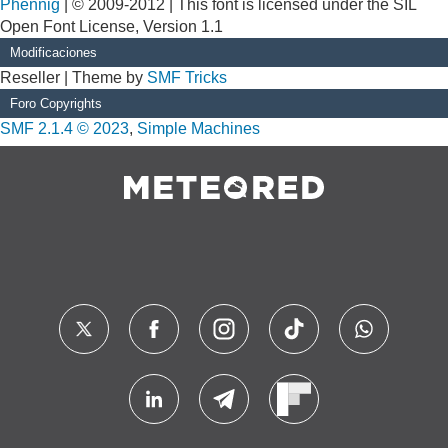
Phennig
| © 2009-2012 | This font is licensed under the SIL
Open Font License, Version 1.1
Modificaciones
Reseller | Theme by
SMF Tricks
Foro Copyrights
SMF 2.1.4 © 2023
,
Simple Machines