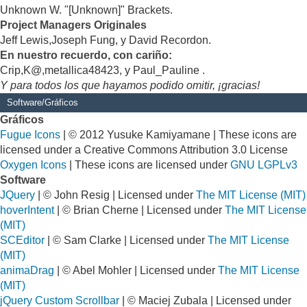
Unknown W. "[Unknown]" Brackets.
Project Managers Originales
Jeff Lewis,Joseph Fung, y David Recordon.
En nuestro recuerdo, con cariño:
Crip,K@,metallica48423, y Paul_Pauline .
Y para todos los que hayamos podido omitir, ¡gracias!
Software/Gráficos
Gráficos
Fugue Icons
| © 2012 Yusuke Kamiyamane | These icons are
licensed under a Creative Commons Attribution 3.0 License
Oxygen Icons
| These icons are licensed under
GNU LGPLv3
Software
JQuery
| © John Resig | Licensed under
The MIT License (MIT)
hoverIntent
| © Brian Cherne | Licensed under
The MIT License
(MIT)
SCEditor
| © Sam Clarke | Licensed under
The MIT License
(MIT)
animaDrag
| © Abel Mohler | Licensed under
The MIT License
(MIT)
jQuery Custom Scrollbar
| © Maciej Zubala | Licensed under