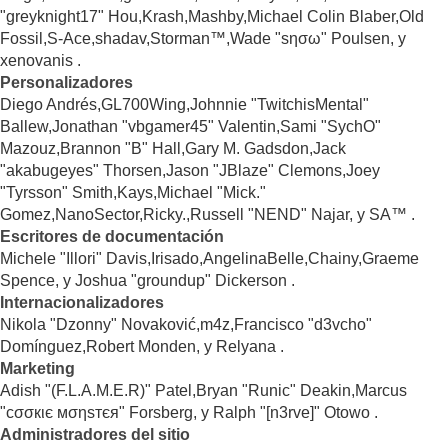
"greyknight17" Hou,Krash,Mashby,Michael Colin Blaber,Old
Fossil,S-Ace,shadav,Storman™,Wade "sησω" Poulsen, y
xenovanis .
Personalizadores
Diego Andrés,GL700Wing,Johnnie "TwitchisMental"
Ballew,Jonathan "vbgamer45" Valentin,Sami "SychO"
Mazouz,Brannon "B" Hall,Gary M. Gadsdon,Jack
"akabugeyes" Thorsen,Jason "JBlaze" Clemons,Joey
"Tyrsson" Smith,Kays,Michael "Mick."
Gomez,NanoSector,Ricky.,Russell "NEND" Najar, y SA™ .
Escritores de documentación
Michele "Illori" Davis,Irisado,AngelinaBelle,Chainy,Graeme
Spence, y Joshua "groundup" Dickerson .
Internacionalizadores
Nikola "Dzonny" Novaković,m4z,Francisco "d3vcho"
Domínguez,Robert Monden, y Relyana .
Marketing
Adish "(F.L.A.M.E.R)" Patel,Bryan "Runic" Deakin,Marcus
"cσσкιє мσηѕтєя" Forsberg, y Ralph "[n3rve]" Otowo .
Administradores del sitio