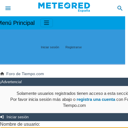
enú Principal
Iniciar sesión
Registrarse
Foro de Tiempo.com
¡Advertencia!
Solamente usuarios registrados tienen acceso a esta secci
Por favor inicia sesión más abajo o
registra una cuenta
con Fo
Tiempo.com
Iniciar sesión
Nombre de usuario: